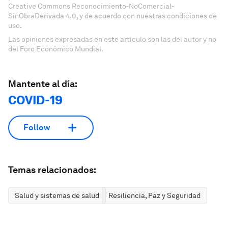
Creative Commons Reconocimiento-NoComercial-
SinObraDerivada 4.0, y de acuerdo con nuestras condiciones de
uso.
Las opiniones expresadas en este artículo son las del autor y no
del Foro Económico Mundial.
Mantente al día:
COVID-19
Follow
Temas relacionados:
Salud y sistemas de salud
Resiliencia, Paz y Seguridad