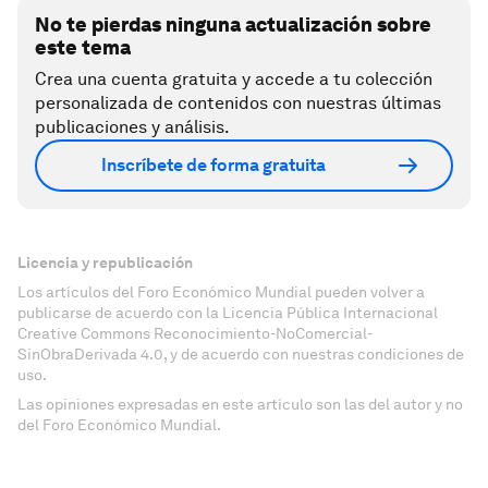
No te pierdas ninguna actualización sobre
este tema
Crea una cuenta gratuita y accede a tu colección
personalizada de contenidos con nuestras últimas
publicaciones y análisis.
Inscríbete de forma gratuita
Licencia y republicación
Los artículos del Foro Económico Mundial pueden volver a
publicarse de acuerdo con la Licencia Pública Internacional
Creative Commons Reconocimiento-NoComercial-
SinObraDerivada 4.0, y de acuerdo con nuestras condiciones de
uso.
Las opiniones expresadas en este artículo son las del autor y no
del Foro Económico Mundial.