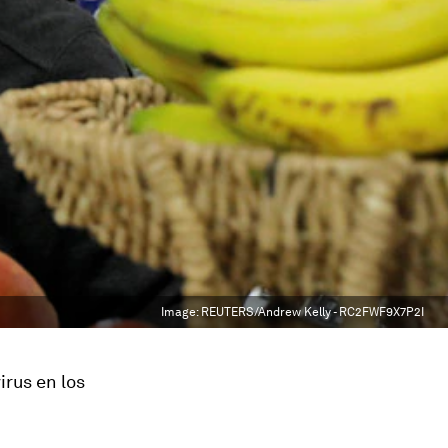
Image:
REUTERS/Andrew Kelly - RC2FWF9X7P2I
rus en los