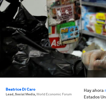
Beatrice Di Caro
Hay ahora
Lead, Social Media
,
World Economic Forum
Estados Un