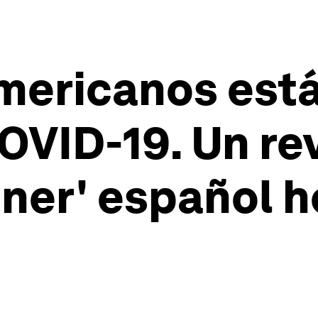
mericanos est
OVID-19. Un rev
ner' español h