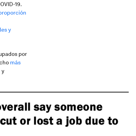
OVID-19.
proporción
les y
upados por
ucho
más
 y