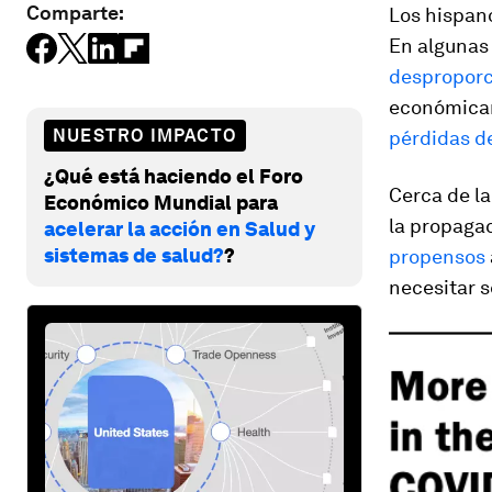
Comparte:
Los hispan
En algunas
despropor
económicam
NUESTRO IMPACTO
pérdidas d
¿Qué está haciendo el Foro
Cerca de l
Económico Mundial para
la propaga
acelerar la acción en Salud y
sistemas de salud?
?
propensos
necesitar s