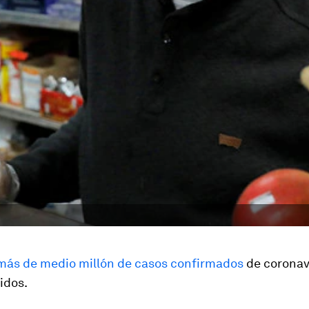
más de medio millón de casos confirmados
de coronavi
idos.