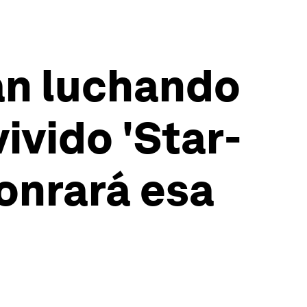
án luchando
ivido 'Star-
onrará esa