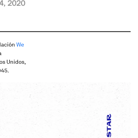
dación
We
a
os Unidos,
945.