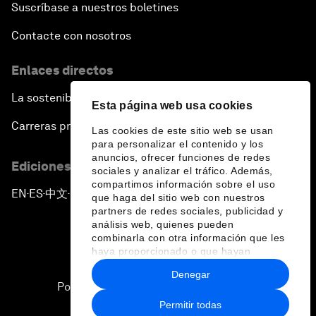
Suscríbase a nuestros boletines
Contacte con nosotros
Enlaces directos
La sostenibilidad en el Foro
Esta página web usa cookies
Carreras profesionales
Las cookies de este sitio web se usan
para personalizar el contenido y los
anuncios, ofrecer funciones de redes
Ediciones en otros idiomas
sociales y analizar el tráfico. Además,
compartimos información sobre el uso
EN
ES
中文
日本語
▪
▪
▪
que haga del sitio web con nuestros
partners de redes sociales, publicidad y
análisis web, quienes pueden
combinarla con otra información que les
haya proporcionado o que hayan
recopilado a partir del uso que haya
Denegar
hecho de sus servicios.
Política de privacidad y normas de uso
Permitir todas
Sitemap