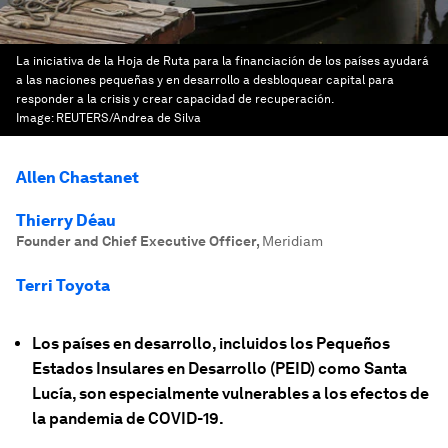
La iniciativa de la Hoja de Ruta para la financiación de los países ayudará
a las naciones pequeñas y en desarrollo a desbloquear capital para
responder a la crisis y crear capacidad de recuperación.
Image:
REUTERS/Andrea de Silva
Allen Chastanet
Thierry Déau
Founder and Chief Executive Officer
,
Meridiam
Terri Toyota
Los países en desarrollo, incluidos los Pequeños
Estados Insulares en Desarrollo (PEID) como Santa
Lucía, son especialmente vulnerables a los efectos de
la pandemia de COVID-19.