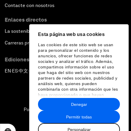
Contacte con nosotros
Enlaces directos
La sostenibilidad en el Foro
Esta página web usa cookies
Carreras profesionales
Las cookies de este sitio web se usan
para personalizar el contenido y los
anuncios, ofrecer funciones de redes
Ediciones en otros idiomas
sociales y analizar el tráfico. Además,
compartimos información sobre el uso
EN
ES
中文
日本語
▪
▪
▪
que haga del sitio web con nuestros
partners de redes sociales, publicidad y
análisis web, quienes pueden
combinarla con otra información que les
haya proporcionado o que hayan
recopilado a partir del uso que haya
Denegar
hecho de sus servicios.
Política de privacidad y normas de uso
Permitir todas
Sitemap
Personalizar