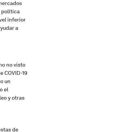
 mercados
política
el inferior
ayudar a
o no visto
de COVID-19
do un
o el
eo y otras
estas de