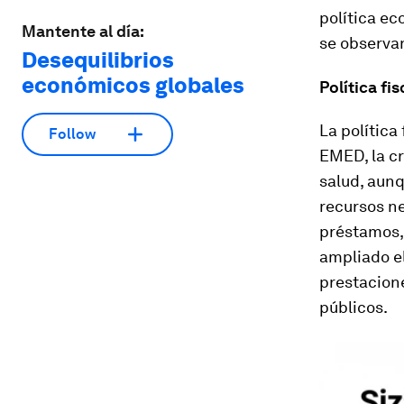
política ec
Mantente al día:
se observa
Desequilibrios
económicos globales
Política fi
La política
Follow
EMED, la cr
salud, aunq
recursos ne
préstamos,
ampliado e
prestacione
públicos.