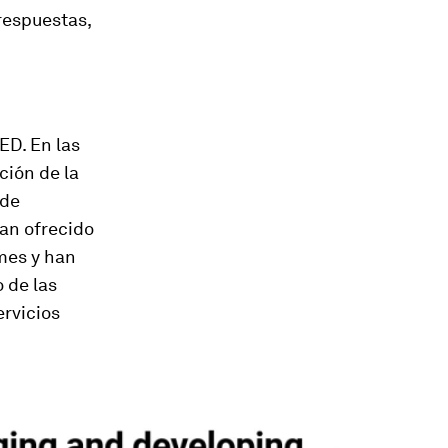
respuestas,
MED. En las
ción de la
 de
han ofrecido
mes y han
 de las
ervicios