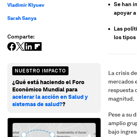
Se han in
Vladimir Klyuev
apoyar a
Sarah Sanya
Las polít
Comparte:
los tipos
NUESTRO IMPACTO
La crisis d
mercados e
¿Qué está haciendo el Foro
Económico Mundial para
respuesta d
acelerar la acción en Salud y
magnitud.
sistemas de salud?
?
Pese a su d
amplio gru
bajo ingres