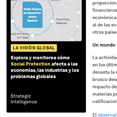
proporcion
financieros
económica l
al de las 
otros paíse
Un mundo 
LA VISIÓN GLOBAL
La activid
Explora y monitorea cómo
Social Protection
afecta a las
en los últ
economías, las industrias y los
devasta la
problemas globales
brusco desc
impacto de 
materias pr
calificacio
El
observat