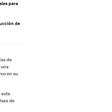
ales para
ducción de
ías de
 una
omo en su
, este
íses de