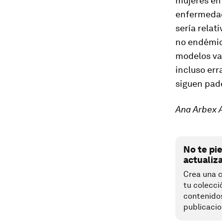
mujeres en 
enfermedad.
sería relat
no endémic
modelos val
incluso er
siguen pad
Ana Arbex 
No te pi
actualiz
Crea una c
tu colecci
contenido
publicacio