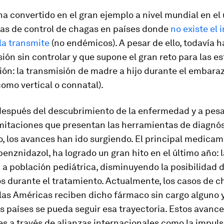
a convertido en el gran ejemplo a nivel mundial en el
as de control de chagas en países donde
no existe el 
la transmite
(no endémicos). A pesar de ello, todavía h
ión sin controlar y que supone el gran reto para las es
ón: la transmisión de madre a hijo durante el embara
omo vertical o connatal).
después del descubrimiento de la enfermedad y a pesa
mitaciones que presentan las herramientas de diagnós
, los avances han ido surgiendo. El principal medica
benznidazol, ha logrado un gran hito en el último año: l
a población pediátrica, disminuyendo la posibilidad 
s durante el tratamiento. Actualmente, los casos de c
 las Américas reciben dicho fármaco sin cargo alguno 
s países se pueda seguir esa trayectoria. Estos avance
es a través de alianzas internacionales como la impuls