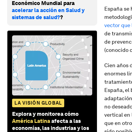
Económico Mundial para
España se h
acelerar la acción en Salud y
metodologí
sistemas de salud?
?
vector que 
de transmis
de prevenci
(conocido c
Cien años 
enormes li
tratamiento
España, el 
adaptación 
LA VISIÓN GLOBAL
no deseado
Explora y monitorea cómo
vertical en
América Latina
afecta a las
que en otro
economías, las industrias y los
sido posibl