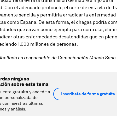
edad fértil evita la transmisión de madre a hijo de la
 Con el adecuado protocolo, el corte de esta vía de t
ivamente sencilla y permitiría erradicar la enfermedad
as como España. De esta forma, el chagas podría con
idados que sirvan como ejemplo para controlar, elimi
radicar otras enfermedades desatendidas que en pleno 
eciendo 1.000 millones de personas.
Abollado
es responsable de Comunicación Mundo Sano
erdas ninguna
ación sobre este tema
uenta gratuita y accede a
Inscríbete de forma gratuita
ón personalizada de
s con nuestras últimas
nes y análisis.