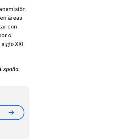
ransmisión
 en áreas
tar con
nar o
siglo XXI
 España.