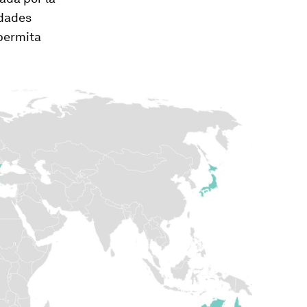
edades
 permita