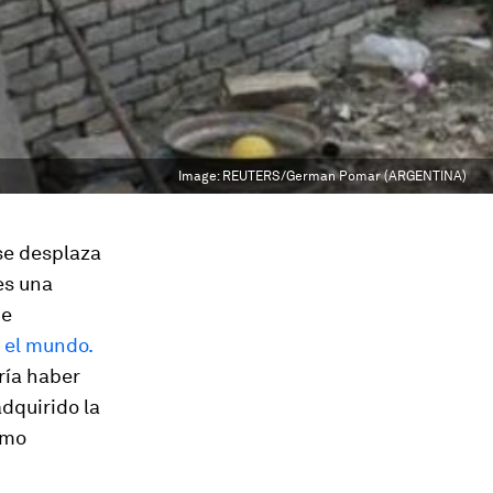
Image:
REUTERS/German Pomar (ARGENTINA)
se desplaza
es una
de
 el mundo.
ría haber
dquirido la
omo