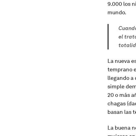
9.000 los 
mundo.
Cuando
el tra
totali
La nueva es
temprano e
llegando a 
simple demo
20 o más añ
chagas (dad
basan las t
La buena no