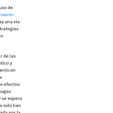
 uso de
insecto
ay una vía
trategias
zo
r de las
tico y
mento en
a
de efectos
hagas
y se espera
s solo han
ada por la