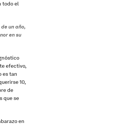
 todo el
 de un año,
nor en su
agnóstico
e efectivo,
o es tan
uerirse 10,
bre de
s que se
embarazo en