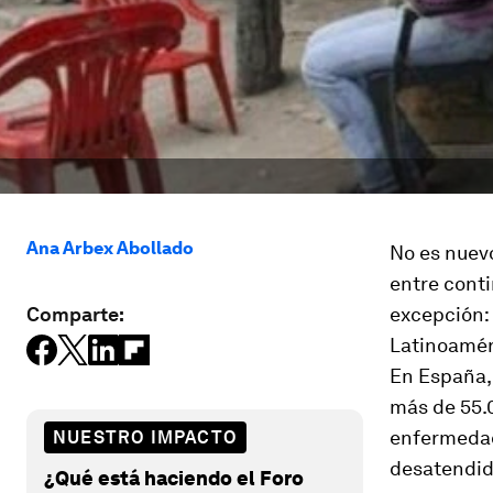
Ana Arbex Abollado
No es nuevo
entre cont
Comparte:
excepción:
Latinoamé
En España,
más de 55.0
enfermedad
NUESTRO IMPACTO
desatendid
¿Qué está haciendo el Foro