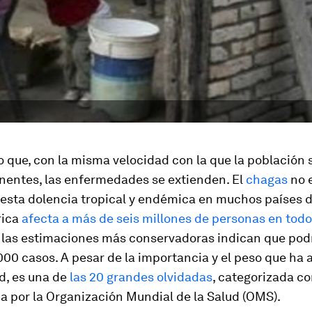
 que, con la misma velocidad con la que la población 
inentes, las enfermedades se extienden. El
chagas
no 
 esta dolencia tropical y endémica en muchos países 
rica
afecta a más de seis millones de personas en todo
 las estimaciones más conservadoras indican que pod
00 casos. A pesar de la importancia y el peso que ha a
, es una de
las 20 grandes olvidadas
, categorizada c
a por la Organización Mundial de la Salud (OMS).