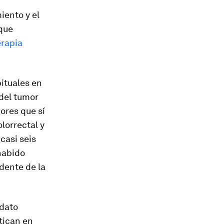
iento y el
que
erapia
bituales en
 del tumor
mores que sí
lorrectal y
casi seis
 habido
idente de la
 dato
tican en