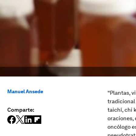
Manuel Ansede
“Plantas, v
tradicional
Comparte:
taichí, chi
oraciones, 
oncólogo 
pseudotrat