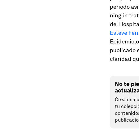
periodo asi
ningún trat
del Hospita
Esteve Fer
Epidemiolog
publicado e
claridad qu
No te pi
actualiz
Crea una c
tu colecci
contenido
publicacio