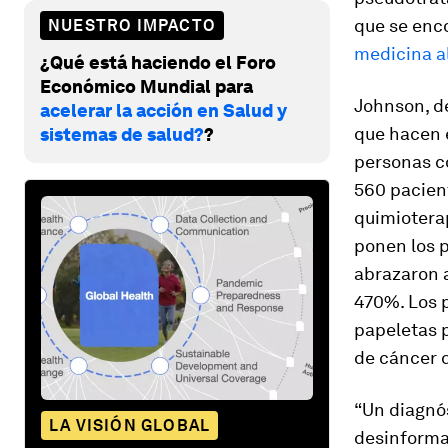
que se enc
NUESTRO IMPACTO
medicina a
¿Qué está haciendo el Foro
Económico Mundial para
Johnson, de
acelerar la acción en Salud y
que hacen 
sistemas de salud?
?
personas c
560 pacient
quimioterap
ponen los 
abrazaron 
470%. Los 
papeletas p
de cáncer 
“Un diagnós
LA VISIÓN GLOBAL
desinforma