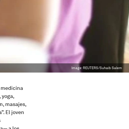
Image:
REUTERS/Suhaib Salem
, medicina
 yoga,
ón, masajes,
”. El joven
s
a— a los