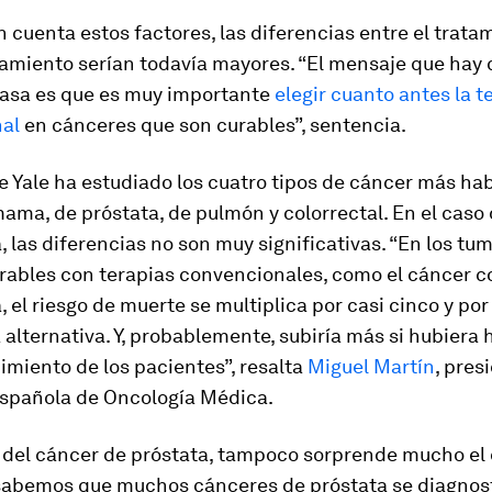
 cuenta estos factores, las diferencias entre el tratam
amiento serían todavía mayores. “El mensaje que hay 
 casa es que es muy importante
elegir cuanto antes la t
al
en cánceres que son curables”, sentencia.
e Yale ha estudiado los cuatro tipos de cáncer más ha
ama, de próstata, de pulmón y colorrectal. En el caso
, las diferencias no son muy significativas. “En los tu
ables con terapias convencionales, como el cáncer co
 el riesgo de muerte se multiplica por casi cinco y por 
 alternativa. Y, probablemente, subiría más si hubiera
miento de los pacientes”, resalta
Miguel Martín
, pres
spañola de Oncología Médica.
o del cáncer de próstata, tampoco sorprende mucho el
sabemos que muchos cánceres de próstata se diagnos