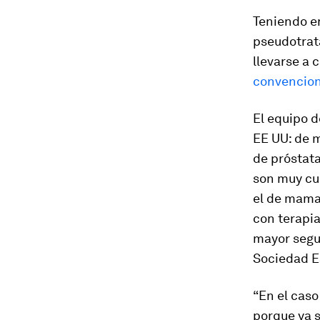
Teniendo en
pseudotrat
llevarse a
convencion
El equipo d
EE UU: de m
de próstata
son muy cur
el de mama,
con terapia
mayor segui
Sociedad E
“En el cas
porque ya 