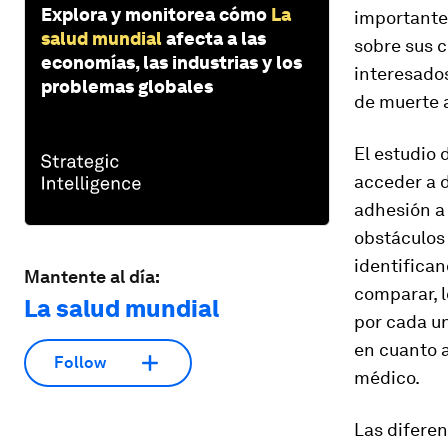
Explora y monitorea cómo
La
importante 
salud mundial
afecta a las
sobre sus c
economías, las industrias y los
interesado
problemas globales
de muerte a
El estudio 
acceder a d
adhesión a 
obstáculos
identifican
Mantente al día:
comparar, 
La salud mundial
por cada u
en cuanto a
Follow
médico.
Las diferen