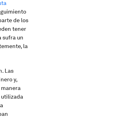
sta
eguimiento
parte de los
eden tener
 sufra un
temente, la
n. Las
nero y,
e manera
utilizada
la
ban