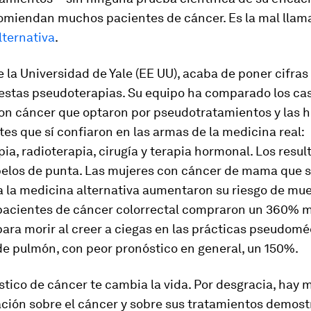
omiendan muchos pacientes de cáncer. Es la mal llam
lternativa
.
 la Universidad de Yale (EE UU), acaba de poner cifras
estas pseudoterapias. Su equipo ha comparado los ca
on cáncer que optaron por pseudotratamientos y las hi
es que sí confiaron en las armas de la medicina real:
ia, radioterapia, cirugía y terapia hormonal. Los resul
pelos de punta. Las mujeres con cáncer de mama que 
a la
medicina alternativa
aumentaron su riesgo de mue
pacientes de cáncer colorrectal compraron un 360% 
ara morir al creer a ciegas en las prácticas pseudoméd
de pulmón, con peor pronóstico en general, un 150%.
tico de cáncer te cambia la vida. Por desgracia, hay
ción sobre el cáncer y sobre sus tratamientos demost