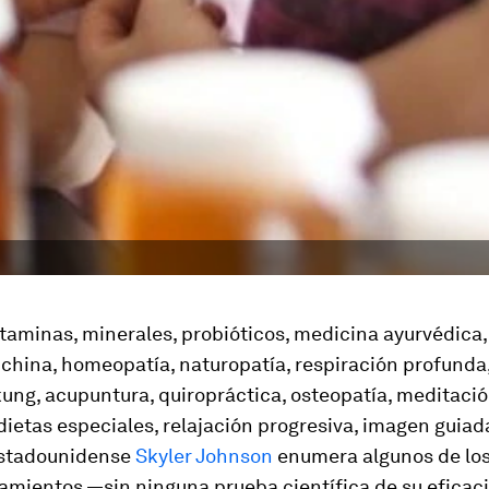
itaminas, minerales, probióticos, medicina ayurvédica
 china, homeopatía, naturopatía, respiración profunda,
 kung, acupuntura, quiropráctica, osteopatía, meditaci
dietas especiales, relajación progresiva, imagen guiada
estadounidense
Skyler Johnson
enumera algunos de lo
amientos —sin ninguna prueba científica de su eficaci