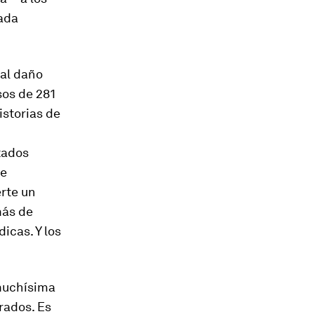
ada
 al daño
sos de 281
storias de
tados
se
rte un
más de
icas. Y los
 muchísima
rados. Es