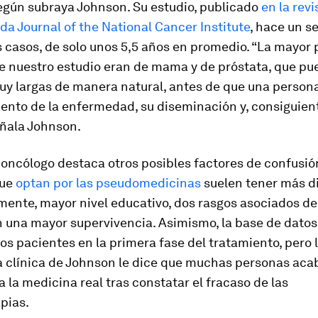
egún subraya Johnson. Su estudio, publicado
en la revi
ada
Journal of the National Cancer Institute
, hace un s
s casos, de solo unos 5,5 años en promedio. “La mayor 
e nuestro estudio eran de mama y de próstata, que pu
uy largas de manera natural, antes de que una persona
nto de la enfermedad, su diseminación y, consiguien
eñala Johnson.
oncólogo destaca otros posibles factores de confusió
que
optan por las pseudomedicinas
suelen tener más di
mente, mayor nivel educativo, dos rasgos asociados d
 una mayor supervivencia. Asimismo, la base de datos 
 los pacientes en la primera fase del tratamiento, pero 
a clínica de Johnson le dice que muchas personas aca
 la medicina real tras constatar el fracaso de las
pias.