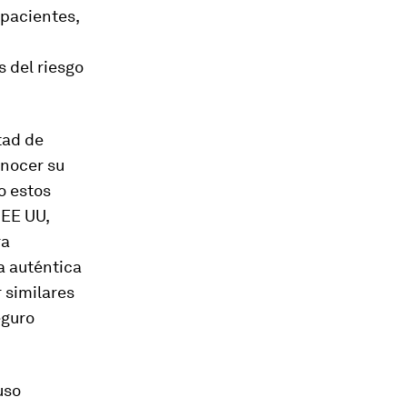
 pacientes,
 del riesgo
tad de
onocer su
o estos
EE UU,
ra
a auténtica
 similares
eguro
uso