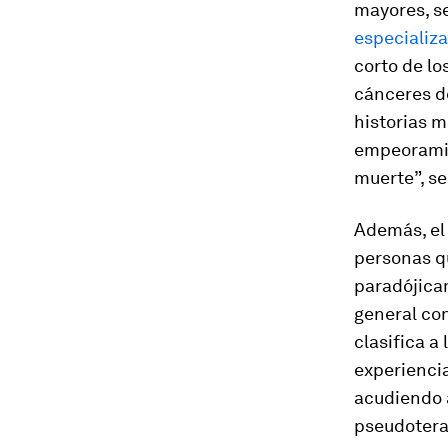
mayores, s
especializ
corto de lo
cánceres d
historias m
empeoramie
muerte”, s
Además, el 
personas 
paradójica
general con
clasifica a
experienci
acudiendo a
pseudotera