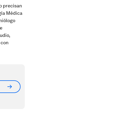
o precisan
ogía Médica
miólogo
de
udio,
 con