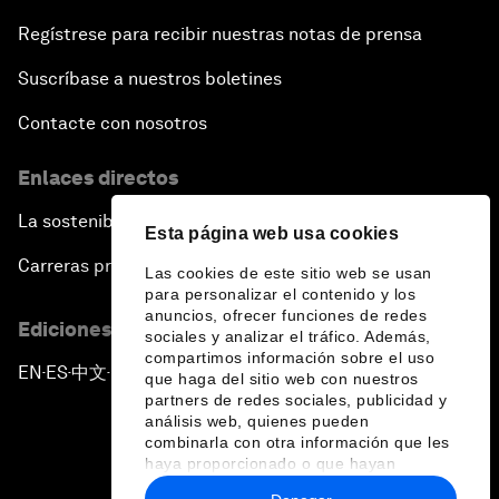
Regístrese para recibir nuestras notas de prensa
Suscríbase a nuestros boletines
Contacte con nosotros
Enlaces directos
La sostenibilidad en el Foro
Esta página web usa cookies
Carreras profesionales
Las cookies de este sitio web se usan
para personalizar el contenido y los
anuncios, ofrecer funciones de redes
Ediciones en otros idiomas
sociales y analizar el tráfico. Además,
compartimos información sobre el uso
EN
ES
中文
日本語
▪
▪
▪
que haga del sitio web con nuestros
partners de redes sociales, publicidad y
análisis web, quienes pueden
combinarla con otra información que les
haya proporcionado o que hayan
recopilado a partir del uso que haya