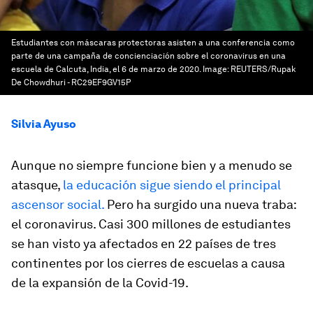
Estudiantes con máscaras protectoras asisten a una conferencia como
parte de una campaña de concienciación sobre el coronavirus en una
escuela de Calcuta, India, el 6 de marzo de 2020.
Image:
REUTERS/Rupak
De Chowdhuri - RC29EF9GV15P
Silvia Ayuso
Aunque no siempre funcione bien y a menudo se
atasque,
la educación sigue siendo el principal
ascensor social.
Pero ha surgido una nueva traba:
el coronavirus. Casi 300 millones de estudiantes
se han visto ya afectados en 22 países de tres
continentes por los cierres de escuelas a causa
de la expansión de la Covid-19.