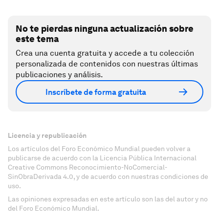
No te pierdas ninguna actualización sobre
este tema
Crea una cuenta gratuita y accede a tu colección
personalizada de contenidos con nuestras últimas
publicaciones y análisis.
Inscríbete de forma gratuita
Licencia y republicación
Los artículos del Foro Económico Mundial pueden volver a
publicarse de acuerdo con la Licencia Pública Internacional
Creative Commons Reconocimiento-NoComercial-
SinObraDerivada 4.0, y de acuerdo con nuestras condiciones de
uso.
Las opiniones expresadas en este artículo son las del autor y no
del Foro Económico Mundial.