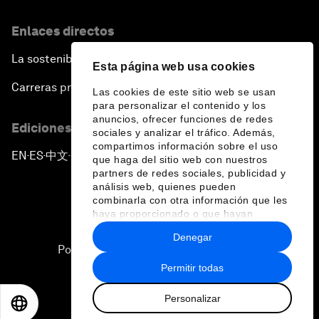
Enlaces directos
La sostenibilidad en el Foro
Esta página web usa cookies
Carreras profesionales
Las cookies de este sitio web se usan
para personalizar el contenido y los
anuncios, ofrecer funciones de redes
Ediciones en otros idiomas
sociales y analizar el tráfico. Además,
compartimos información sobre el uso
EN
ES
中文
日本語
▪
▪
▪
que haga del sitio web con nuestros
partners de redes sociales, publicidad y
análisis web, quienes pueden
combinarla con otra información que les
haya proporcionado o que hayan
recopilado a partir del uso que haya
Denegar
hecho de sus servicios.
Política de privacidad y normas de uso
Permitir todas
Sitemap
Personalizar
©
2026
Foro Económico Mundial
EN
ES
中文
日本語