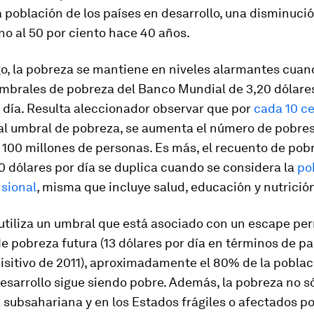
a población de los países en desarrollo, una disminuci
no al 50 por ciento hace 40 años.
o, la pobreza se mantiene en niveles alarmantes cuan
umbrales de pobreza del Banco Mundial de 3,20 dólares
 día. Resulta aleccionador observar que por
cada 10 c
al umbral de pobreza, se aumenta el número de pobres 
100 millones de personas. Es más, el recuento de pob
90 dólares por día se duplica cuando se considera la
po
sional
, misma que incluye salud, educación y nutrició
utiliza un umbral que está asociado con un escape p
de pobreza futura (13 dólares por día en términos de p
sitivo de 2011), aproximadamente el 80% de la poblac
esarrollo sigue siendo pobre. Además, la pobreza no s
a subsahariana y en los Estados frágiles o afectados po