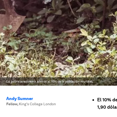
La pobreza extrema afecta al 10% de la población mundial.
Andy Sumner
El 10% d
Fellow
,
King's College London
1,90 dóla