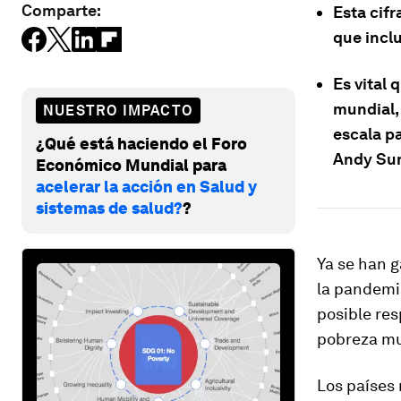
Comparte:
Esta cif
que inclu
Es vital
mundial,
NUESTRO IMPACTO
escala pa
¿Qué está haciendo el Foro
Andy Su
Económico Mundial para
acelerar la acción en Salud y
sistemas de salud?
?
Ya se han g
la pandemia
posible res
pobreza mu
Los países