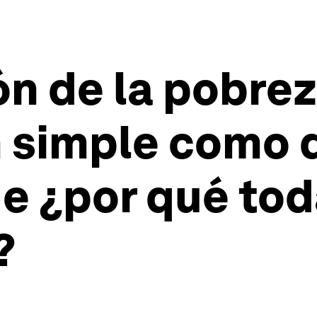
ón de la pobre
n simple como 
ue ¿por qué tod
?