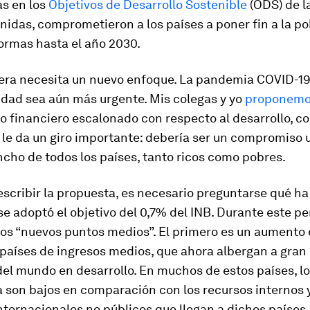
as en los
Objetivos de Desarrollo Sostenible
(ODS) de l
idas, comprometieron a los países a poner fin a la p
ormas hasta el año 2030.
era necesita un nuevo enfoque. La pandemia COVID-1
idad sea aún más urgente. Mis colegas y yo
proponem
 financiero escalonado con respecto al desarrollo, c
 le da un giro importante: debería ser un compromiso u
ancho de todos los países, tanto ricos como pobres.
escribir la propuesta, es necesario preguntarse qué h
e adoptó el objetivo del 0,7% del INB. Durante este pe
os “nuevos puntos medios”. El primero es un aumento 
aíses de ingresos medios, que ahora albergan a gran 
el mundo en desarrollo. En muchos de estos países, lo
 son bajos en comparación con los recursos internos y 
nternacionales no públicos que llegan a dichos países. 