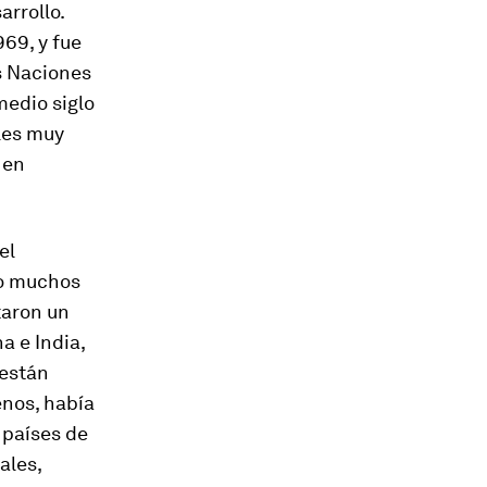
arrollo.
969, y fue
s Naciones
medio siglo
les muy
 en
el
ro muchos
taron un
a e India,
 están
enos, había
 países de
ales,