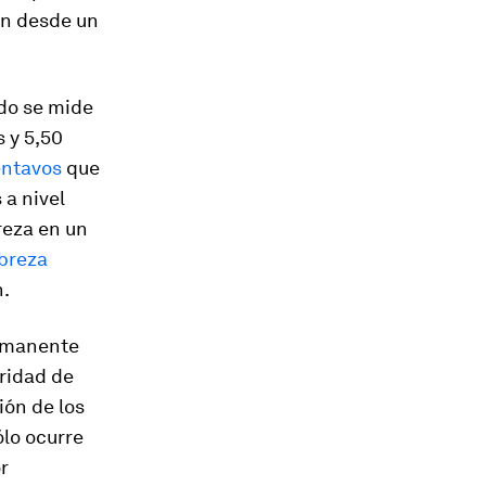
ón desde un
do se mide
 y 5,50
entavos
que
a nivel
reza en un
breza
n.
ermanente
aridad de
ión de los
ólo ocurre
r