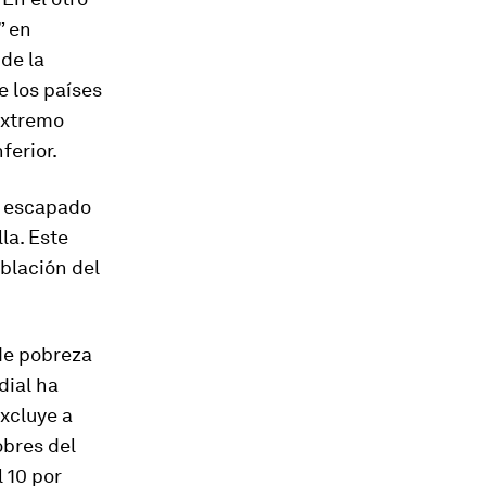
” en
de la
 los países
 extremo
ferior.
n escapado
la. Este
blación del
 de pobreza
dial ha
xcluye a
obres del
 10 por