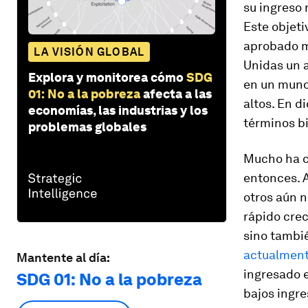
su ingreso 
Este objeti
aprobado m
LA VISIÓN GLOBAL
Unidas un a
Explora y monitorea cómo
SDG
en un mund
01: No a la pobreza
afecta a las
altos. En d
economías, las industrias y los
términos bin
problemas globales
Mucho ha c
entonces. 
otros aún n
rápido crec
sino tambié
actualment
Mantente al día:
ingresado 
SDG 01: No a la pobreza
bajos ingre