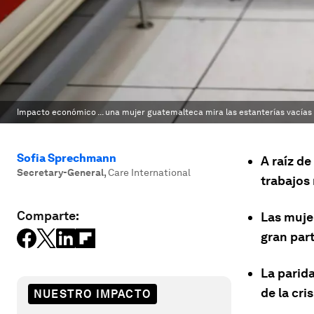
Impacto económico ... una mujer guatemalteca mira las estanterías vacía
Sofia Sprechmann
A raíz d
Secretary-General
,
Care International
trabajos
Comparte:
Las muje
gran part
La parid
de la cris
NUESTRO IMPACTO