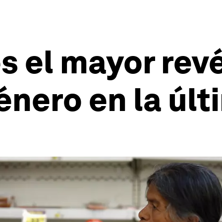
s el mayor revé
énero en la úl