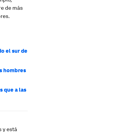
rre de más
res.
o el sur de
os hombres
s que a las
 y está