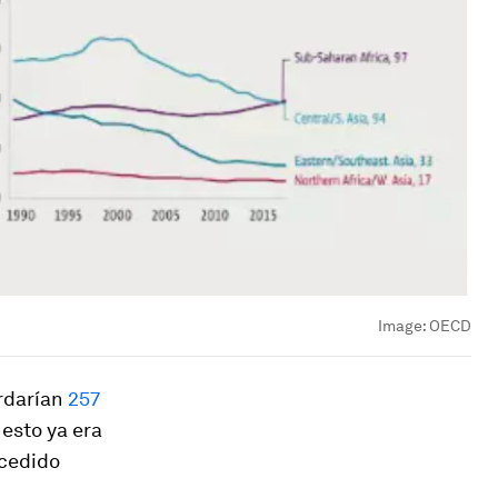
Image:
OECD
ardarían
257
; esto ya era
ocedido