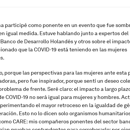
a participé como ponente en un evento que fue sombr
en igual medida. Estuve hablando junto a expertos de
 Banco de Desarrollo Holandés y otros sobre el impact
ionado que la COVID-19 está teniendo en las mujeres
s.
o, porque las perspectivas para las mujeres ante esta
doras, pero fue inspirador, porque sentí un deseo col
problema de frente. Seré claro: el impacto a largo plazo
e COVID-19 no será igual para mujeres y hombres. Ac
perimentando el mayor retroceso en la igualdad de gé
ración. Esto no lo dicen solo organismos humanitarios
 como CARE: mis compañeros ponentes del sector ban
nían pruebas contundentes para corroborarlo; por eje