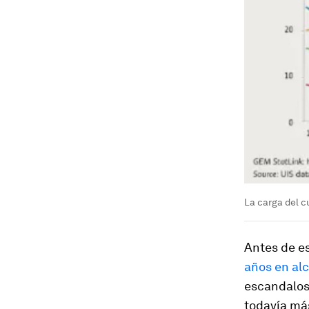
La carga del 
Antes de es
años en al
escandaloso
todavía má