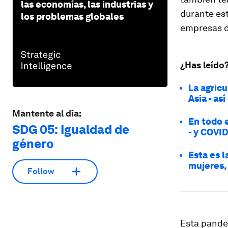
las economías, las industrias y
durante est
los problemas globales
empresas d
¿Has leído
La agric
Asia - as
Mantente al día:
En todo 
SDG 05: Igualdad de
- y COVI
género
Esta es l
mujeres, 
Follow
Esta pande