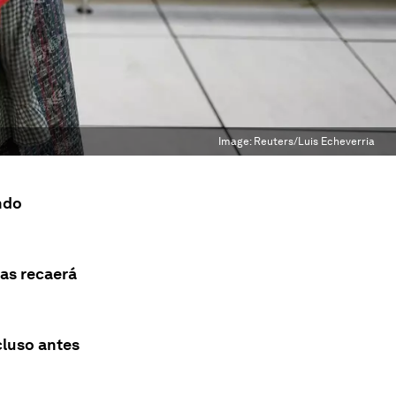
Image:
Reuters/Luis Echeverria
ndo
as recaerá
cluso antes