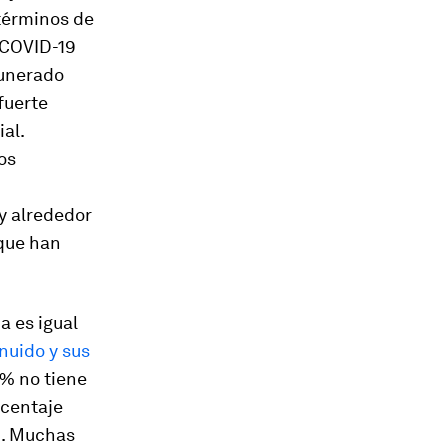
términos de
 COVID-19
munerado
fuerte
al.
os
y alrededor
 que han
a es igual
nuido y sus
 % no tiene
rcentaje
d. Muchas