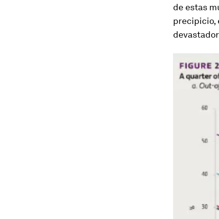
de estas m
precipicio,
devastadora