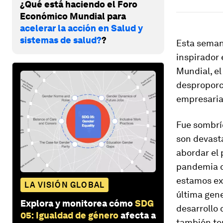
¿Qué está haciendo el Foro
Económico Mundial para
acelerar la acción en Salud y
sistemas de salud?
?
Esta seman
inspirador 
Mundial, el
desproporc
empresaria
Fue sombrí
son devasta
abordar el 
pandemia d
estamos ex
LA VISIÓN GLOBAL
última gene
Explora y monitorea cómo
SDG
desarrollo
05: Igualdad de género
afecta a
también te