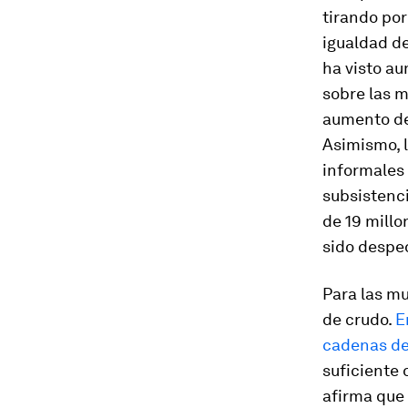
tirando po
igualdad d
ha visto au
sobre las 
aumento de 
Asimismo, 
informales
subsistenci
de 19 millo
sido desped
Para las m
de crudo.
E
cadenas de
suficiente 
afirma que