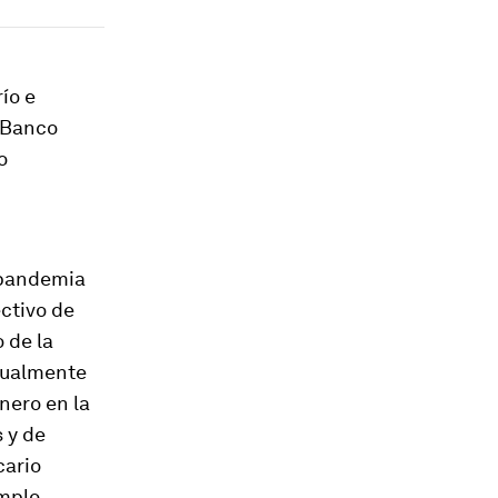
ío e
l Banco
o
 pandemia
ectivo de
 de la
tualmente
nero en la
 y de
cario
mplo,