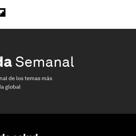
da
Semanal
nal de los temas más
a global