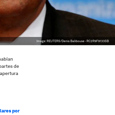
Image:
REUTERS/Denis Balibouse - RC2R9F9133SB
 habían
partes de
eapertura
lares por