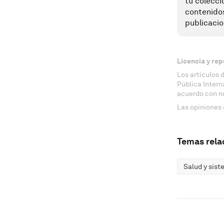
tu colecci
contenido
publicacio
Licencia y rep
Los artículos 
Pública Inter
acuerdo con n
Las opiniones 
Temas rela
Salud y sist