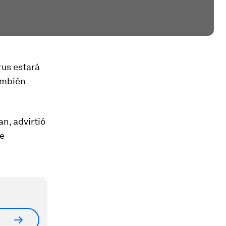
rus estará
ambién
n, advirtió
ue