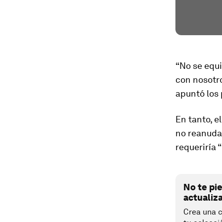
“No se equi
con nosotr
apuntó los
En tanto, e
no reanuda
requeriría 
No te pi
actualiz
Crea una c