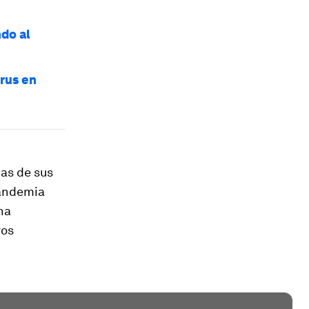
do al
rus en
pas de sus
pandemia
na
ros