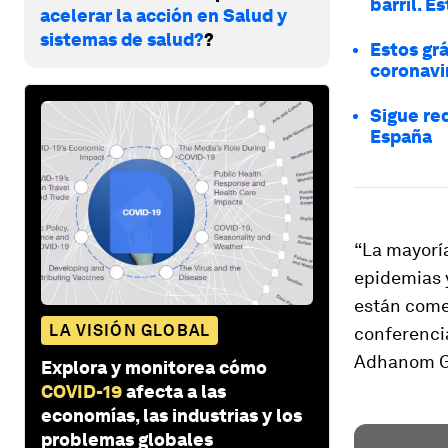
barril. E
acelerar la acción en Salud y
sistemas de salud?
?
Estos gr
coronavi
Sigue re
España
“La mayoría
epidemias 
están comen
LA VISIÓN GLOBAL
conferencia
Adhanom G
Explora y monitorea cómo
COVID-19
afecta a las
economías, las industrias y los
problemas globales