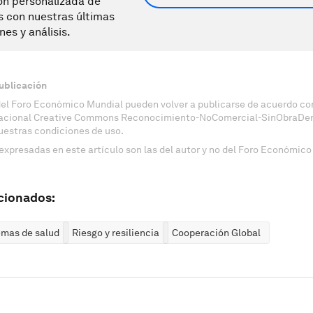
ón personalizada de
s con nuestras últimas
nes y análisis.
ublicación
del Foro Económico Mundial pueden volver a publicarse de acuerdo con
nacional Creative Commons Reconocimiento-NoComercial-SinObraDeri
uestras condiciones de uso.
expresadas en este artículo son las del autor y no del Foro Económico
cionados:
emas de salud
Riesgo y resiliencia
Cooperación Global