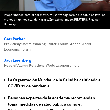
Preparándose para el coronavirus: Una trabajadora de la salud se lava las
manos en un hospital de Harare, Zimbabwe
Image:
REUTERS/Philimon
Bulawayo
Ceri Parker
Previously Commissioning Editor
,
Forum Stories, World
Economic Forum
Jaci Eisenberg
Head of Alumni Relations
,
World Economic Forum
La Organización Mundial de la Salud ha calificado a
COVID-19 de pandemia.
Personas expertas de la academia recomiendan
tomar medidas de salud pública como el