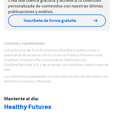
Crea una cuenta gratuita y accede a tu colección
personalizada de contenidos con nuestras últimas
publicaciones y análisis.
Inscríbete de forma gratuita
Licencia y republicación
Los artículos del Foro Económico Mundial pueden volver a
publicarse de acuerdo con la Licencia Pública Internacional
Creative Commons Reconocimiento-NoComercial-
SinObraDerivada 4.0, y de acuerdo con nuestras condiciones de
uso.
Las opiniones expresadas en este artículo son las del autor y no
del Foro Económico Mundial.
Mantente al día:
Healthy Futures