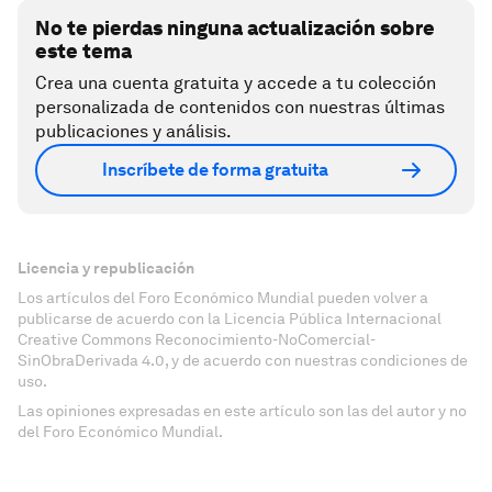
No te pierdas ninguna actualización sobre
este tema
Crea una cuenta gratuita y accede a tu colección
personalizada de contenidos con nuestras últimas
publicaciones y análisis.
Inscríbete de forma gratuita
Licencia y republicación
Los artículos del Foro Económico Mundial pueden volver a
publicarse de acuerdo con la Licencia Pública Internacional
Creative Commons Reconocimiento-NoComercial-
SinObraDerivada 4.0, y de acuerdo con nuestras condiciones de
uso.
Las opiniones expresadas en este artículo son las del autor y no
del Foro Económico Mundial.