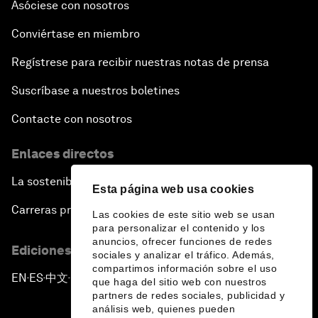
Asóciese con nosotros
Conviértase en miembro
Regístrese para recibir nuestras notas de prensa
Suscríbase a nuestros boletines
Contacte con nosotros
Enlaces directos
La sostenibilidad en el Foro
Esta página web usa cookies
Carreras profesionales
Las cookies de este sitio web se usan
para personalizar el contenido y los
anuncios, ofrecer funciones de redes
Ediciones en otros idiomas
sociales y analizar el tráfico. Además,
compartimos información sobre el uso
EN
ES
中文
日本語
▪
▪
▪
que haga del sitio web con nuestros
partners de redes sociales, publicidad y
análisis web, quienes pueden