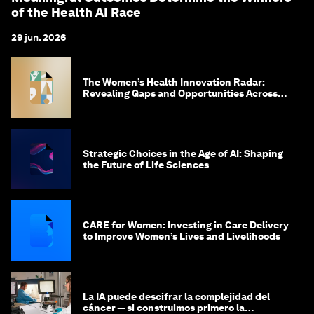
of the Health AI Race
29 jun. 2026
The Women’s Health Innovation Radar:
Revealing Gaps and Opportunities Across
the Science-to-Patient Journey
Strategic Choices in the Age of AI: Shaping
the Future of Life Sciences
CARE for Women: Investing in Care Delivery
to Improve Women’s Lives and Livelihoods
La IA puede descifrar la complejidad del
cáncer — si construimos primero la