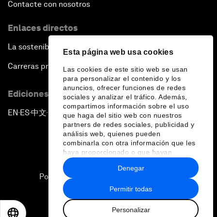
Contacte con nosotros
Enlaces directos
La sostenibilidad en el Foro
Esta página web usa cookies
Carreras profesionales
Las cookies de este sitio web se usan
para personalizar el contenido y los
anuncios, ofrecer funciones de redes
Ediciones en otros idiomas
sociales y analizar el tráfico. Además,
compartimos información sobre el uso
EN
ES
中文
日本語
▪
▪
▪
que haga del sitio web con nuestros
partners de redes sociales, publicidad y
análisis web, quienes pueden
combinarla con otra información que les
haya proporcionado o que hayan
recopilado a partir del uso que haya
Denegar
hecho de sus servicios.
Política de privacidad y normas de uso
Permitir todas
Sitemap
Personalizar
©
2026
Foro Económico Mundial
EN
ES
中文
日本語