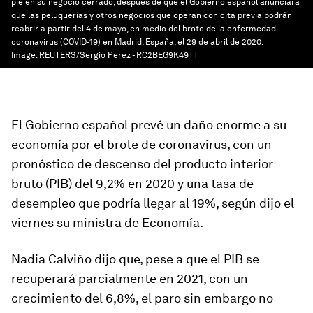
pie en su negocio cerrado, después de que el Gobierno español anunciara
que las peluquerías y otros negocios que operan con cita previa podrán
reabrir a partir del 4 de mayo, en medio del brote de la enfermedad
coronavirus (COVID-19) en Madrid, España, el 29 de abril de 2020.
Image:
REUTERS/Sergio Perez - RC2BEG9K49TT
El Gobierno español prevé un daño enorme a su
economía por el brote de coronavirus, con un
pronóstico de descenso del producto interior
bruto (PIB) del 9,2% en 2020 y una tasa de
desempleo que podría llegar al 19%, según dijo el
viernes su ministra de Economía.
Nadia Calviño dijo que, pese a que el PIB se
recuperará parcialmente en 2021, con un
crecimiento del 6,8%, el paro sin embargo no