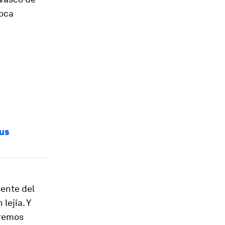
toca
us
cente del
lejía. Y
dremos