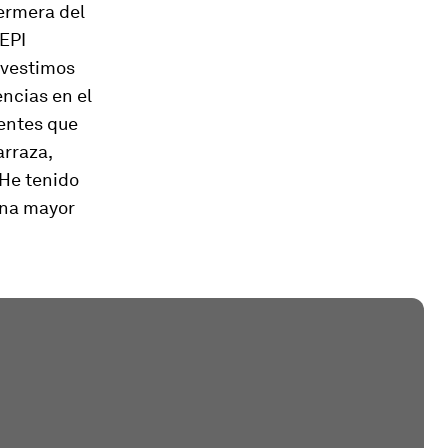
ermera del
 EPI
 vestimos
ncias en el
entes que
arraza,
"He tenido
ona mayor