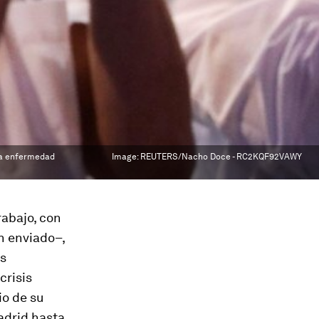
 la enfermedad
Image:
REUTERS/Nacho Doce - RC2KQF92VAWY
rabajo, con
an enviado–,
os
crisis
io de su
adrid hasta