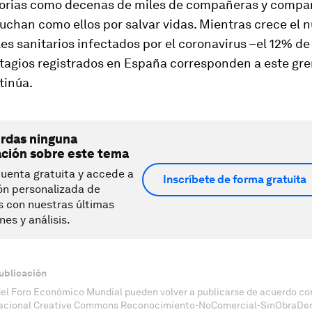
torias como decenas de miles de compañeras y compa
luchan como ellos por salvar vidas. Mientras crece el
es sanitarios infectados por el coronavirus –el 12% de
tagios registrados en España corresponden a este gre
tinúa.
erdas ninguna
ación sobre este tema
uenta gratuita y accede a
Inscríbete de forma gratuita
ón personalizada de
s con nuestras últimas
nes y análisis.
ublicación
del Foro Económico Mundial pueden volver a publicarse de acuerdo con
nacional Creative Commons Reconocimiento-NoComercial-SinObraDeri