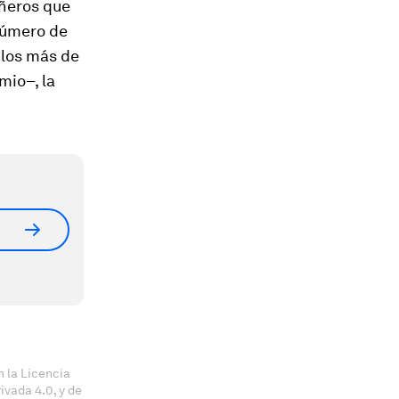
ñeros que
 número de
 los más de
mio–, la
 la Licencia
vada 4.0, y de