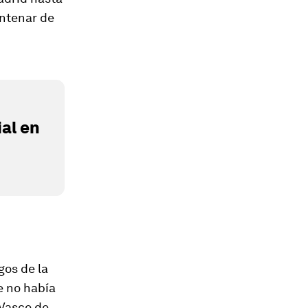
entenar de
al en
gos de la
e no había
 Vasco de