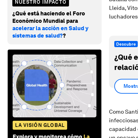
NUESTRO IMPACTO
Lleida, Vit
¿Qué está haciendo el Foro
luchadores 
Económico Mundial para
acelerar la acción en Salud y
sistemas de salud?
?
Descubre
¿Qué e
relaci
Mostr
Como Santi
infecciosas
LA VISIÓN GLOBAL
capacidad d
Explora y monitorea cómo
La
un ensayo p