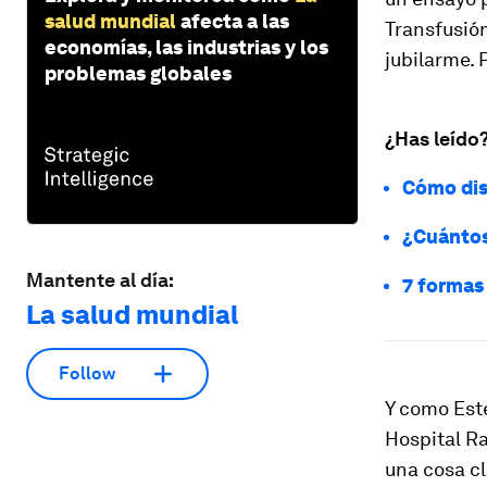
salud mundial
afecta a las
Transfusión
economías, las industrias y los
jubilarme. 
problemas globales
¿Has leído
Cómo dis
¿Cuántos
Mantente al día:
7 formas
La salud mundial
Follow
Y como Este
Hospital Ra
una cosa cl