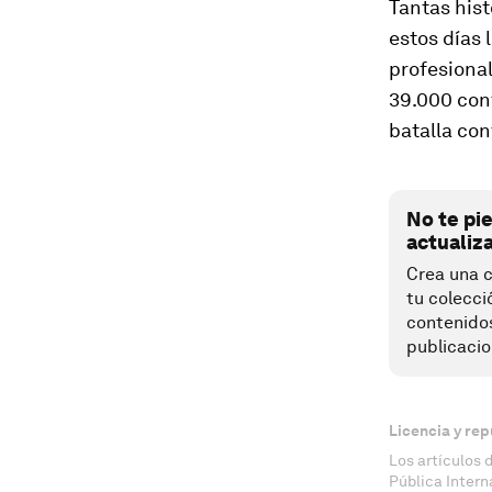
Tantas his
estos días 
profesional
39.000 con
batalla con
No te pi
actualiz
Crea una c
tu colecci
contenido
publicacio
Licencia y rep
Los artículos 
Pública Inter