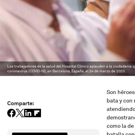
Los trabajadores de la salud del Hospital Clínico aplauden a la ciudadanía
coronavirus (COVID-19), en Barcelona, España, el 24 de marzo de 2020.
Son héroes 
bata y con 
Comparte:
atendiendo 
demostrand
como la de 
batalla co