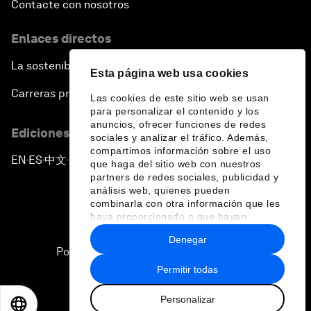
Contacte con nosotros
Enlaces directos
La sostenibilidad en el Foro
Esta página web usa cookies
Carreras profesionales
Las cookies de este sitio web se usan
para personalizar el contenido y los
anuncios, ofrecer funciones de redes
Ediciones en otros idiomas
sociales y analizar el tráfico. Además,
compartimos información sobre el uso
EN
ES
中文
日本語
▪
▪
▪
que haga del sitio web con nuestros
partners de redes sociales, publicidad y
análisis web, quienes pueden
combinarla con otra información que les
haya proporcionado o que hayan
recopilado a partir del uso que haya
Denegar
hecho de sus servicios.
Política de privacidad y normas de uso
Permitir todas
Sitemap
Personalizar
©
2026
Foro Económico Mundial
EN
ES
中文
日本語