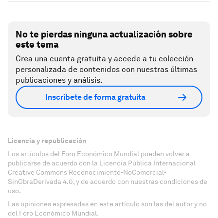
No te pierdas ninguna actualización sobre
este tema
Crea una cuenta gratuita y accede a tu colección
personalizada de contenidos con nuestras últimas
publicaciones y análisis.
Inscríbete de forma gratuita
Licencia y republicación
Los artículos del Foro Económico Mundial pueden volver a
publicarse de acuerdo con la Licencia Pública Internacional
Creative Commons Reconocimiento-NoComercial-
SinObraDerivada 4.0, y de acuerdo con nuestras condiciones de
uso.
Las opiniones expresadas en este artículo son las del autor y no
del Foro Económico Mundial.