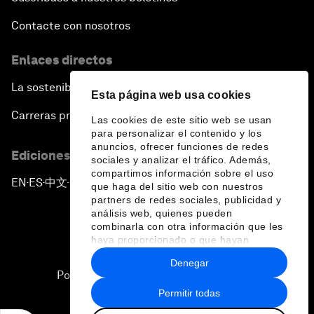
Contacte con nosotros
Enlaces directos
La sostenibilidad en el Foro
Esta página web usa cookies
Carreras profesionales
Las cookies de este sitio web se usan
para personalizar el contenido y los
anuncios, ofrecer funciones de redes
Ediciones en otros idiomas
sociales y analizar el tráfico. Además,
compartimos información sobre el uso
EN
ES
中文
日本語
▪
▪
▪
que haga del sitio web con nuestros
partners de redes sociales, publicidad y
análisis web, quienes pueden
combinarla con otra información que les
haya proporcionado o que hayan
recopilado a partir del uso que haya
Denegar
hecho de sus servicios.
Política de privacidad y normas de uso
Permitir todas
Sitemap