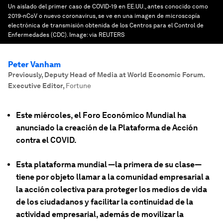
Un aislado del primer caso de COVID-19 en EE.UU., antes conocido como
2019-nCoV o nuevo coronavirus, se ve en una imagen de microscopía
electrónica de transmisión obtenida de los Centros para el Control de
Enfermedades (CDC).
Image:
via REUTERS
Peter Vanham
Previously, Deputy Head of Media at World Economic Forum.
Executive Editor
,
Fortune
Este miércoles, el Foro Económico Mundial ha
anunciado la creación de la Plataforma de Acción
contra el COVID.
Esta plataforma mundial —la primera de su clase—
tiene por objeto llamar a la comunidad empresarial a
la acción colectiva para proteger los medios de vida
de los ciudadanos y facilitar la continuidad de la
actividad empresarial, además de movilizar la