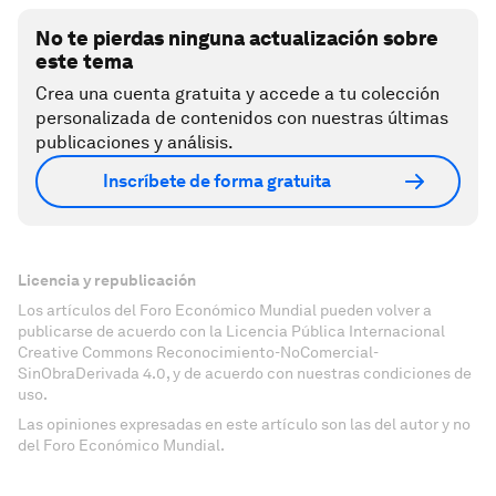
No te pierdas ninguna actualización sobre
este tema
Crea una cuenta gratuita y accede a tu colección
personalizada de contenidos con nuestras últimas
publicaciones y análisis.
Inscríbete de forma gratuita
Licencia y republicación
Los artículos del Foro Económico Mundial pueden volver a
publicarse de acuerdo con la Licencia Pública Internacional
Creative Commons Reconocimiento-NoComercial-
SinObraDerivada 4.0, y de acuerdo con nuestras condiciones de
uso.
Las opiniones expresadas en este artículo son las del autor y no
del Foro Económico Mundial.