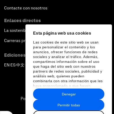
Contacte con nosotros
Enlaces directos
La sostenibilidad en el Foro
Esta página web usa cookies
Carreras profesionales
Las cookies de este sitio web se usan
para personalizar el contenido y los
anuncios, ofrecer funciones de redes
Ediciones en otros idiomas
sociales y analizar el tráfico. Además,
compartimos información sobre el uso
EN
ES
中文
日本語
▪
▪
▪
que haga del sitio web con nuestros
partners de redes sociales, publicidad y
análisis web, quienes pueden
combinarla con otra información que les
haya proporcionado o que hayan
recopilado a partir del uso que haya
Denegar
hecho de sus servicios.
Política de privacidad y normas de uso
Permitir todas
Sitemap