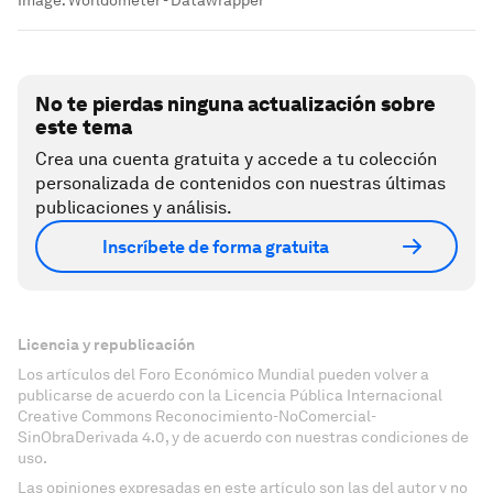
Image:
Worldometer - Datawrapper
No te pierdas ninguna actualización sobre
este tema
Crea una cuenta gratuita y accede a tu colección
personalizada de contenidos con nuestras últimas
publicaciones y análisis.
Inscríbete de forma gratuita
Licencia y republicación
Los artículos del Foro Económico Mundial pueden volver a
publicarse de acuerdo con la Licencia Pública Internacional
Creative Commons Reconocimiento-NoComercial-
SinObraDerivada 4.0, y de acuerdo con nuestras condiciones de
uso.
Las opiniones expresadas en este artículo son las del autor y no