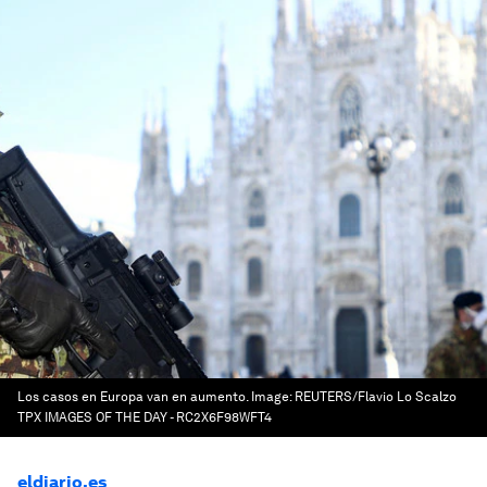
Los casos en Europa van en aumento.
Image:
REUTERS/Flavio Lo Scalzo
TPX IMAGES OF THE DAY - RC2X6F98WFT4
eldiario.es