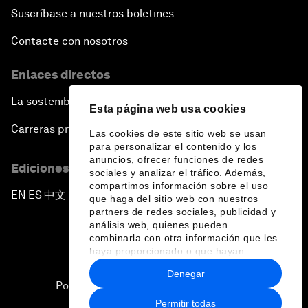
Suscríbase a nuestros boletines
Contacte con nosotros
Enlaces directos
La sostenibilidad en el Foro
Esta página web usa cookies
Carreras profesionales
Las cookies de este sitio web se usan
para personalizar el contenido y los
anuncios, ofrecer funciones de redes
Ediciones en otros idiomas
sociales y analizar el tráfico. Además,
compartimos información sobre el uso
EN
ES
中文
日本語
▪
▪
▪
que haga del sitio web con nuestros
partners de redes sociales, publicidad y
análisis web, quienes pueden
combinarla con otra información que les
haya proporcionado o que hayan
recopilado a partir del uso que haya
Denegar
hecho de sus servicios.
Política de privacidad y normas de uso
Permitir todas