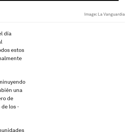
Image:
La Vanguardia
l día
al
odos estos
rmalmente
isminuyendo
mbién una
ero de
de los ­
omunidades