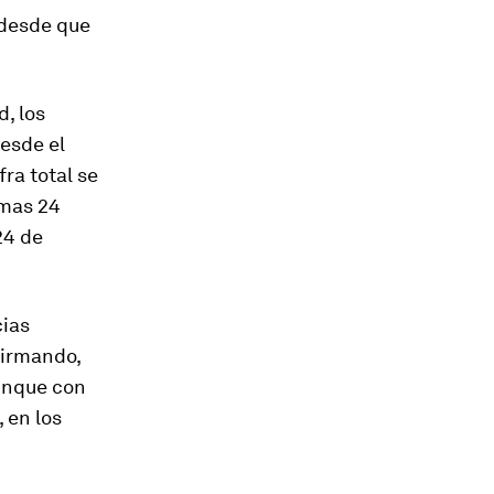
 desde que
d, los
desde el
fra total se
imas 24
24 de
cias
nfirmando,
aunque con
 en los