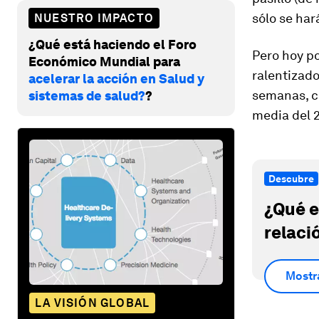
sólo se har
NUESTRO IMPACTO
¿Qué está haciendo el Foro
Pero hoy po
Económico Mundial para
ralentizad
acelerar la acción en Salud y
semanas, c
sistemas de salud?
?
media del 2
Descubre
¿Qué e
relaci
Mostr
LA VISIÓN GLOBAL