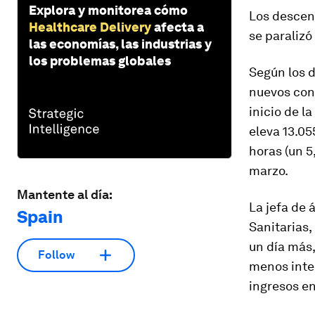
Explora y monitorea cómo
Los descen
Healthcare Delivery
afecta a
se paralizó
las economías, las industrias y
los problemas globales
Según los d
nuevos cont
inicio de la
eleva 13.05
horas (un 5
marzo.
Mantente al día:
La jefa de 
Spain
Sanitarias,
un día más,
Follow
menos inten
ingresos en