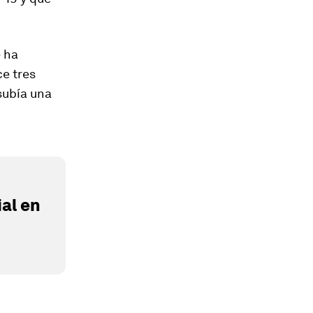
e ha
e tres
subía una
al en