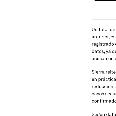
Un total de
anterior, e
registrado 
datos, ya 
acusan un c
Sierra reit
en práctic
reducción e
casos secun
confirmado
Según datos