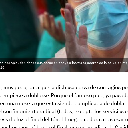
ecinos aplauden desde sus casas en apoyo a los trabajadores de la salud, en me
020.
, muy poco, para que la dichosa curva de contagios po
 empiece a doblarse. Porque el famoso pico, ya pasado
 en una meseta que está siendo complicada de doblar.
l confinamiento radical (todos, excepto los servicios 
 vea la luz al final del túnel. Luego quedará atravesar 
 muchos meses) hasta el final, que es erradicar la Covi