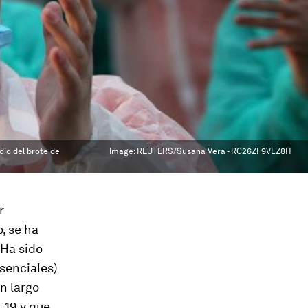
dio del brote de
Image:
REUTERS/Susana Vera - RC26ZF9VLZ8H
r
, se ha
 Ha sido
esenciales)
un largo
d-19 y que