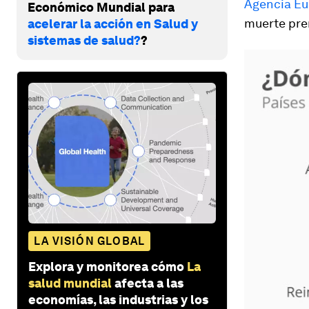
Agencia Eu
Económico Mundial para
muerte pre
acelerar la acción en Salud y
sistemas de salud?
?
LA VISIÓN GLOBAL
Explora y monitorea cómo
La
salud mundial
afecta a las
economías, las industrias y los