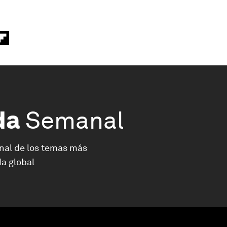
da
Semanal
nal de los temas más
a global