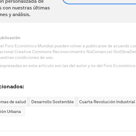
ón personalizada de
s con nuestras últimas
nes y análisis.
ublicación
del Foro Económico Mundial pueden volver a publicarse de acuerdo con
nacional Creative Commons Reconocimiento-NoComercial-SinObraDeri
uestras condiciones de uso.
expresadas en este artículo son las del autor y no del Foro Económico
cionados:
emas de salud
Desarrollo Sostenible
Cuarta Revolución Industrial
ión Urbana