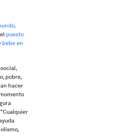
 mundo
.
 el
puesto
 bebe en
social,
o, pobre,
dan hacer
el momento
egura
 "Cualquier
 ayuda
holismo,