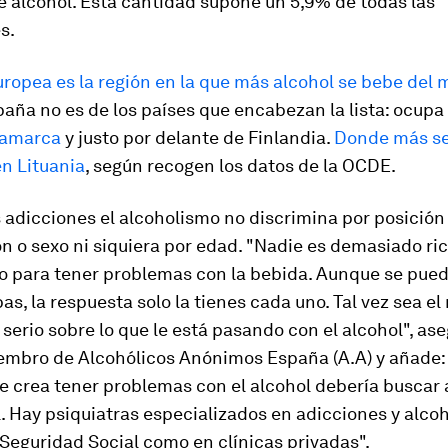
 alcohol
. Esta cantidad supone un 5,9% de todas las
s.
ropea es la región en la que más alcohol se bebe del
ña no es de los países que encabezan la lista: ocupa
inamarca
y justo por delante de Finlandia.
Donde más se
n Lituania
, según recogen los datos de la OCDE.
adicciones el alcoholismo no discrimina por posición 
ón o sexo ni siquiera por edad. "
Nadie es demasiado ric
jo para tener problemas con la bebida
. Aunque se pue
as, la respuesta solo la tienes cada uno. Tal vez sea 
serio sobre lo que le está pasando con el alcohol", as
embro de Alcohólicos Anónimos España (A.A) y añade:
e crea tener problemas con el alcohol debería buscar
. Hay psiquiatras especializados en adicciones y alco
 Seguridad Social como en clínicas privadas".