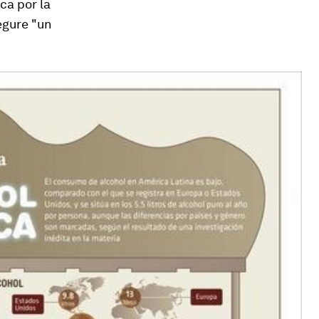
ica por la
egure "un