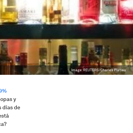
Image:
REUTERS/Charles Platiau
9%
copas y
s días de
está
ca
?