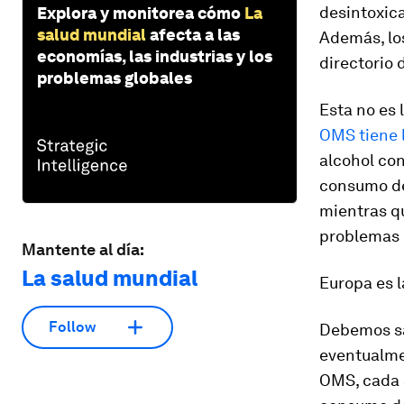
desintoxic
Explora y monitorea cómo
La
salud mundial
afecta a las
Además, los
economías, las industrias y los
directorio 
problemas globales
Esta no es 
OMS tiene 
alcohol con
consumo de
mientras q
problemas 
Mantente al día:
La salud mundial
Europa es 
Follow
Debemos sa
eventualm
OMS,
cada 