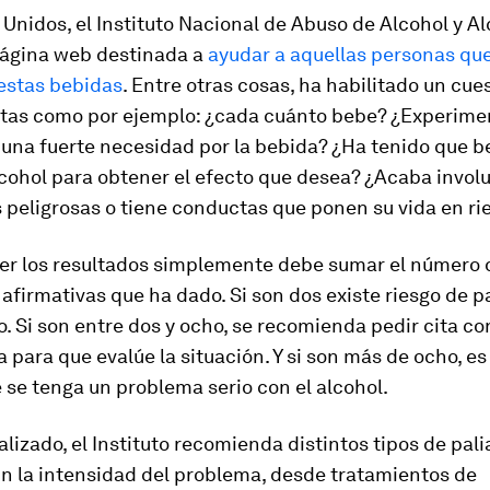
Unidos, el Instituto Nacional de Abuso de Alcohol y A
página web destinada a
ayudar a aquellas personas qu
 estas bebidas
. Entre otras cosas, ha habilitado un cue
tas como por ejemplo: ¿cada cuánto bebe? ¿Experime
una fuerte necesidad por la bebida? ¿Ha tenido que b
lcohol para obtener el efecto que desea? ¿Acaba invol
 peligrosas o tiene conductas que ponen su vida en ri
er los resultados simplemente debe
sumar el número 
 afirmativas que ha dado
. Si son dos existe riesgo de 
. Si son entre dos y ocho, se recomienda pedir cita co
a para que evalúe la situación. Y si son más de ocho, e
 se tenga un problema serio con el alcohol.
alizado,
el Instituto recomienda distintos tipos de pali
n la intensidad del problema
, desde tratamientos de