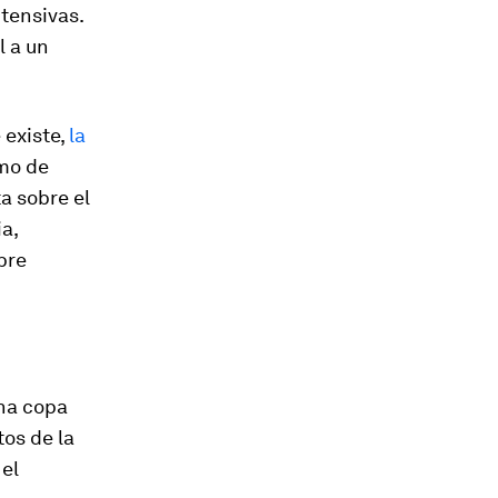
tensivas.
l a un
 existe,
la
umo de
ta sobre el
a,
bre
na copa
tos de la
el