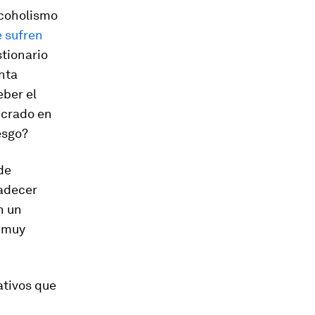
lcoholismo
e sufren
stionario
nta
eber el
ucrado en
esgo?
de
padecer
n un
s muy
ativos que