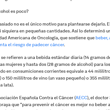
cohol es poco?
iado no es el único motivo para plantearse dejarlo.
E
ni siquiera en pequeñas cantidades
. Así lo determinó 
edad Americana de Oncología, que sostiene que
beber,
nta el riesgo de padecer cáncer
.
se refieren a una bebida estándar diaria (14 gramos d
las mujeres y hasta dos (28 gramos de alcohol) para lo
ido
en consumiciones corrientes equivale a 44 mililitro
) o 150 mililitros de vino (un vaso pequeño) o 355 milili
a lata)
.
sociación Española Contra el Cáncer (
AECC
), el docto
aya que "para prevenir el cáncer es mejor no beber a