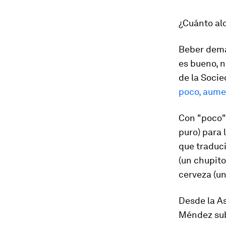
¿Cuánto al
Beber demas
es bueno, 
de la Soci
poco, aume
Con "poco" 
puro) para 
que traduc
(un chupito
cerveza (un
Desde la A
Méndez subr