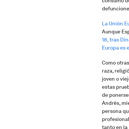
consumo de
defuncione
La Unión Eu
Aunque Espa
18, tras D
Europa es e
Como otras 
raza, religi
joven o vie
estas prueb
de ponerse 
Andrés, mi
persona qu
profesional
tanto en la