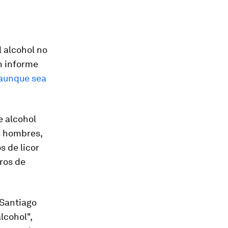
l alcohol no
un informe
 aunque sea
e alcohol
s hombres,
s de licor
tros de
r Santiago
lcohol",