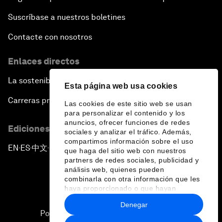
Suscríbase a nuestros boletines
Contacte con nosotros
Enlaces directos
La sostenibilidad en el Foro
Esta página web usa cookies
Carreras profesionales
Las cookies de este sitio web se usan
para personalizar el contenido y los
anuncios, ofrecer funciones de redes
Ediciones en otros idiomas
sociales y analizar el tráfico. Además,
compartimos información sobre el uso
EN
ES
中文
日本語
▪
▪
▪
que haga del sitio web con nuestros
partners de redes sociales, publicidad y
análisis web, quienes pueden
combinarla con otra información que les
haya proporcionado o que hayan
recopilado a partir del uso que haya
Denegar
hecho de sus servicios.
Política de privacidad y normas de uso