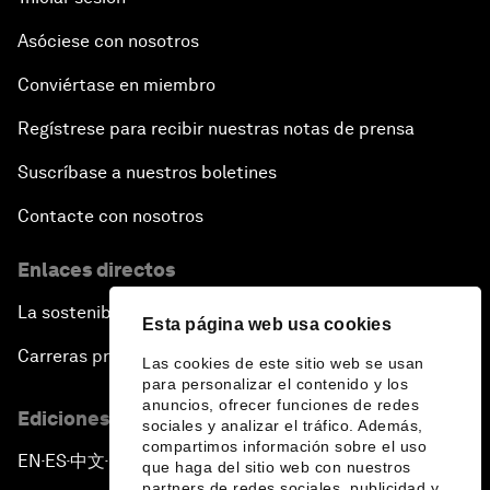
Asóciese con nosotros
Conviértase en miembro
Regístrese para recibir nuestras notas de prensa
Suscríbase a nuestros boletines
Contacte con nosotros
Enlaces directos
La sostenibilidad en el Foro
Esta página web usa cookies
Carreras profesionales
Las cookies de este sitio web se usan
para personalizar el contenido y los
anuncios, ofrecer funciones de redes
Ediciones en otros idiomas
sociales y analizar el tráfico. Además,
compartimos información sobre el uso
EN
ES
中文
日本語
▪
▪
▪
que haga del sitio web con nuestros
partners de redes sociales, publicidad y