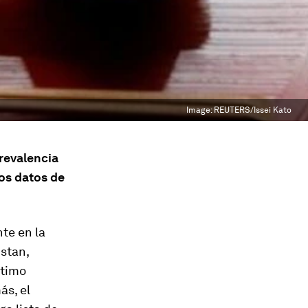
Image:
REUTERS/Issei Kato
revalencia
os datos de
te en la
nstan,
ltimo
ás, el