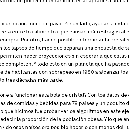
arrollado por Dunstan también es adaptable a una larg
cías
no son moco de pavo. Por un lado, ayudan a estab
recta entre los alimentos que causan más estragos al c
 compra. Por otro, hacen posible determinar la prevale
n los lapsos de tiempo que separan una encuesta de sa
y permiten hacer proyecciones sin esperar a que esta
se completen. Y todo esto en un planeta que ha pasado
s de habitantes con sobrepeso en 1980 a alcanzar los
lo tres décadas más tarde.
ne a funcionar esta bola de cristal? Con los datos d
ías de comidas y bebidas para 79 países y un poquito 
Lo que hicimos fue probar varios algoritmos en este eje
redecir la proporción de la población obesa. Y lo que 
47 de esos países era posible hacerlo con menos del 