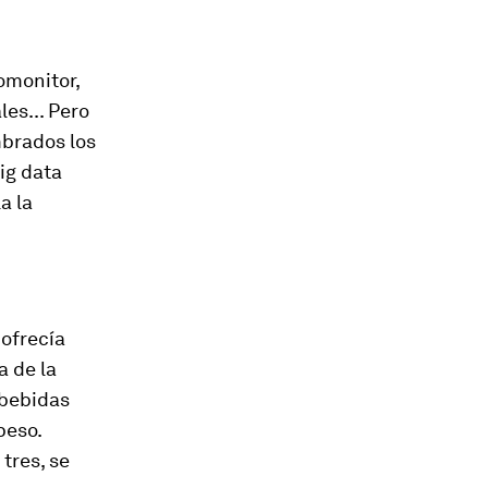
omonitor,
les... Pero
mbrados los
ig data
a la
 ofrecía
a de la
 bebidas
peso.
tres, se