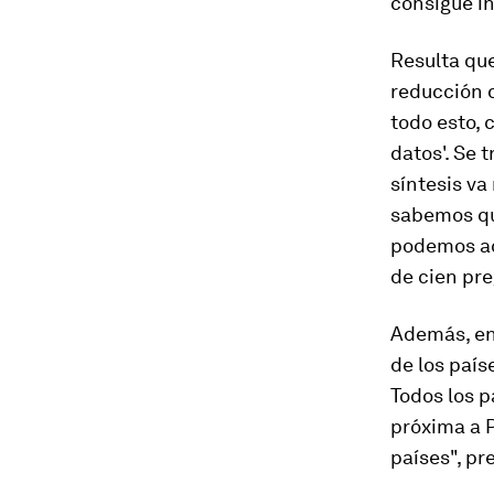
consigue in
Resulta qu
reducción d
todo esto, 
datos'. Se 
síntesis v
sabemos qu
podemos aco
de cien pre
Además, en 
de los paí
Todos los 
próxima a P
países", pr