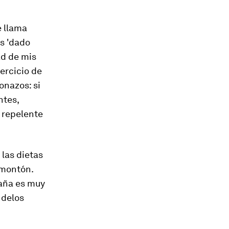
 llama
s 'dado
ad de mis
jercicio de
onazos: si
ntes,
 repelente
 las dietas
 montón.
paña es muy
 delos