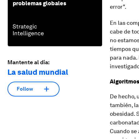
problemas globales
error".
En las com
cabe de tod
no estamos
tiempos qu
para nada. 
Mantente al día:
investigado
La salud mundial
Algoritmos
Follow
De hecho, u
también, la
obesidad. S
carbonatada
Cuando se a