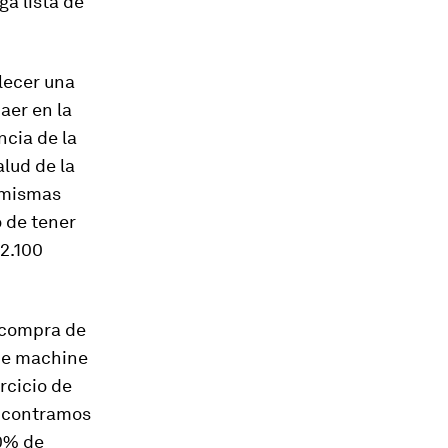
a lista de
lecer una
aer en la
ncia de la
lud de la
s mismas
 de tener
 2.100
e compra de
de
machine
rcicio de
encontramos
10% de