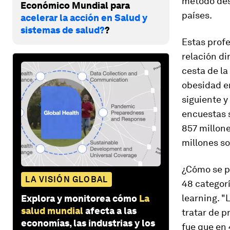
método des
Económico Mundial para
países.
acelerar la acción en Salud y
sistemas de salud?
?
Estas
profe
relación di
cesta de la
obesidad e
siguiente 
encuestas 
857 millone
millones so
¿Cómo se po
LA VISIÓN GLOBAL
48 categor
learning
. "
Explora y monitorea cómo
La
salud mundial
afecta a las
tratar de p
economías, las industrias y los
fue que en 