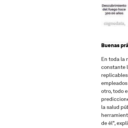
Buenas prá
En toda la
constante l
replicables
empleados 
otro, todo 
prediccion
la salud pú
herramient
de él", exp