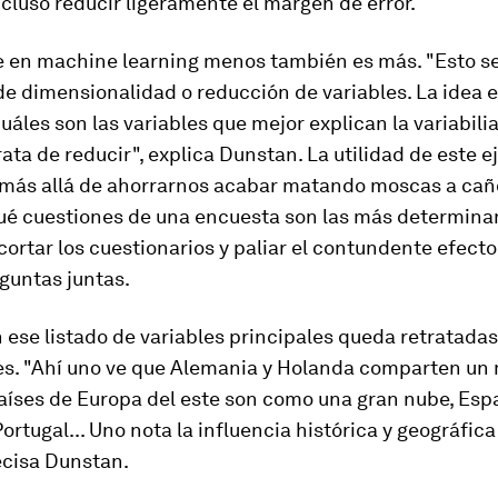
cluso reducir ligeramente el margen de error.
e en
machine learning
menos también es más. "Esto se
e dimensionalidad o reducción de variables. La idea e
cuáles son las variables que mejor explican la variabili
trata de reducir", explica Dunstan. La utilidad de este e
a más allá de ahorrarnos acabar matando moscas a cañ
é cuestiones de una encuesta son las más determina
rtar los cuestionarios y paliar el contundente efecto
guntas juntas.
ese listado de variables principales queda retratadas
ses. "Ahí uno ve que Alemania y Holanda comparten un
países de Europa del este son como una gran nube, Es
ortugal... Uno nota la influencia histórica y geográfica
ecisa Dunstan.