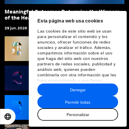
Meaningful Outcomes Determine the Winners
of the Health AI Race
Esta página web usa cookies
29 jun. 2026
Las cookies de este sitio web se usan
para personalizar el contenido y los
anuncios, ofrecer funciones de redes
The Women’s Health Innovation Radar:
sociales y analizar el tráfico. Además,
Revealing Gaps and Opportunities Across
compartimos información sobre el uso
the Science-to-Patient Journey
que haga del sitio web con nuestros
partners de redes sociales, publicidad y
análisis web, quienes pueden
combinarla con otra información que les
Strategic Choices in the Age of AI: Shaping
haya proporcionado o que hayan
the Future of Life Sciences
recopilado a partir del uso que haya
Denegar
hecho de sus servicios.
Permitir todas
CARE for Women: Investing in Care Delivery
to Improve Women’s Lives and Livelihoods
Personalizar
EN
ES
中文
日本語