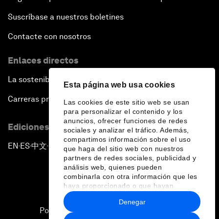
Suscríbase a nuestros boletines
Contacte con nosotros
Enlaces directos
La sostenibilidad en el Foro
Esta página web usa cookies
Carreras profesionales
Las cookies de este sitio web se usan
para personalizar el contenido y los
anuncios, ofrecer funciones de redes
Ediciones en otros idiomas
sociales y analizar el tráfico. Además,
compartimos información sobre el uso
EN
ES
中文
日本語
▪
▪
▪
que haga del sitio web con nuestros
partners de redes sociales, publicidad y
análisis web, quienes pueden
combinarla con otra información que les
haya proporcionado o que hayan
recopilado a partir del uso que haya
Denegar
hecho de sus servicios.
Política de privacidad y normas de uso