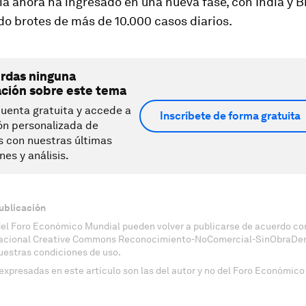
 ahora ha ingresado en una nueva fase, con India y Br
o brotes de más de 10.000 casos diarios.
erdas ninguna
ación sobre este tema
uenta gratuita y accede a
Inscríbete de forma gratuita
ón personalizada de
s con nuestras últimas
nes y análisis.
ublicación
del Foro Económico Mundial pueden volver a publicarse de acuerdo con
nacional Creative Commons Reconocimiento-NoComercial-SinObraDeri
uestras condiciones de uso.
expresadas en este artículo son las del autor y no del Foro Económico