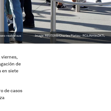
useo reabre sus
Image:
REUTERS/Charles Platiau - RC2JNH94DKTL
 viernes,
agación de
 en siete
ro de casos
nza