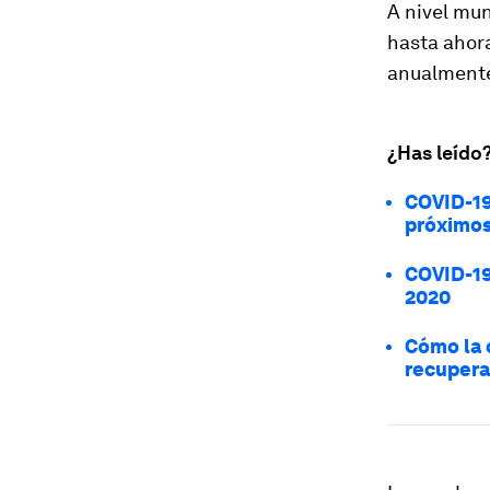
A nivel mu
hasta ahor
anualment
¿Has leído
COVID-19
próximos
COVID-19
2020
Cómo la 
recupera