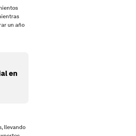
mientos
mientras
rar un año
al en
, llevando
 expertos