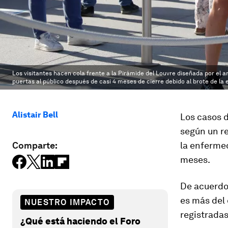
Los visitantes hacen cola frente a la Pirámide del Louvre diseñada por el
puertas al público después de casi 4 meses de cierre debido al brote de la 
Alistair Bell
Los casos d
según un r
Comparte:
la enferme
meses.
De acuerdo 
es más del 
NUESTRO IMPACTO
registrada
¿Qué está haciendo el Foro