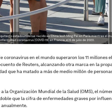
 arquitecto estadounidense nacido en China Ieoh Ming Pei en París mientras el m
enfermedad coronavirus (COVID-19) en Francia, el 6 de julio de 2020.
e coronavirus en el mundo superaron los 11 millones el
ecuento de Reuters, alcanzando otra marca en la prop
dad que ha matado a más de medio millón de personas
a la Organización Mundial de la Salud (OMS), el núme
doble que la cifra de enfermedades graves por influe
s anualmente.