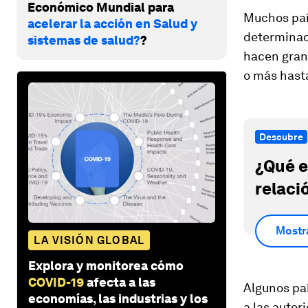
Económico Mundial para
Muchos paí
acelerar la acción en Salud y
determinad
sistemas de salud?
?
hacen grand
o más hast
Descubre
¿Qué e
relaci
Mostr
LA VISIÓN GLOBAL
Explora y monitorea cómo
COVID-19
afecta a las
Algunos pa
economías, las industrias y los
a las autor