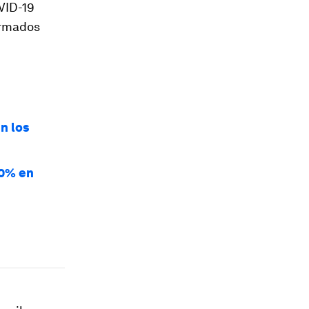
VID-19
ormados
n los
10% en