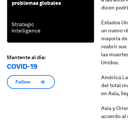
problemas globales
dicen podrí
Estados Un
un nuevo r
mayoría de 
reabrir sus
las muertes
Mantente al día:
Unidos.
COVID-19
América Lat
Follow
del total m
en Asia, ll
Asia y Ori
acuerdo al 