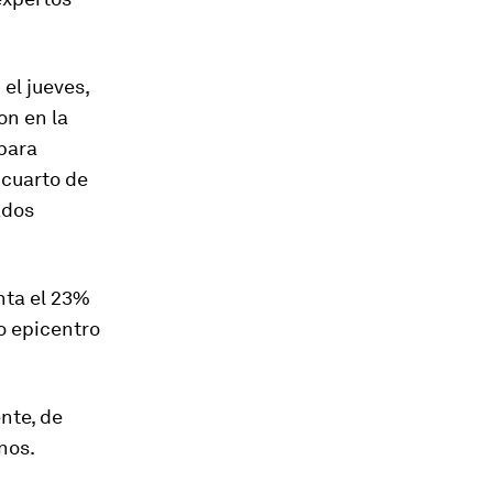
el jueves,
on en la
 para
 cuarto de
ados
nta el 23%
vo epicentro
nte, de
nos.