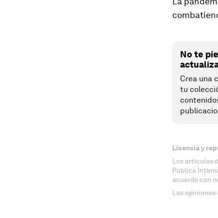
La pandemia
combatiend
No te pi
actualiz
Crea una c
tu colecci
contenido
publicacio
Licencia y rep
Los artículos 
Pública Inter
acuerdo con n
Las opiniones 