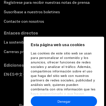
Regístrese para recibir nuestras notas de prensa
Suscríbase a nuestros boletines
Contacte con nosotros
Enlaces directos
La sostenibilidad en el Foro
Esta página web usa cookies
Carreras profesionales
Las cookies de este sitio web se usan
para personalizar el contenido y los
anuncios, ofrecer funciones de redes
Ediciones en otros idiomas
sociales y analizar el tráfico. Además,
compartimos información sobre el uso
EN
ES
中文
日本語
▪
▪
▪
que haga del sitio web con nuestros
partners de redes sociales, publicidad y
análisis web, quienes pueden
combinarla con otra información que les
haya proporcionado o que hayan
recopilado a partir del uso que haya
Denegar
hecho de sus servicios.
Política de privacidad y normas de uso