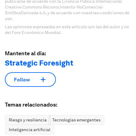
publicarse de acuerdo con la Licencia Pública Internacional
Creative Commons Reconocimiento-NoComercial-
SinObraDerivada 4.0, y de acuerdo con nuestras condiciones de
uso.
Las opiniones expresadas en este artículo son las del autor y no
del Foro Económico Mundial.
Mantente al día:
Strategic Foresight
Follow
Temas relacionados:
Riesgo y resiliencia
Tecnologías emergentes
Inteligencia artificial