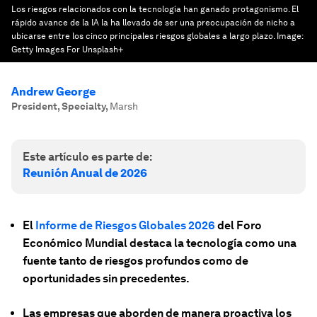
Los riesgos relacionados con la tecnología han ganado protagonismo. El
rápido avance de la IA la ha llevado de ser una preocupación de nicho a
ubicarse entre los cinco principales riesgos globales a largo plazo.
Image:
Getty Images For Unsplash+
Andrew George
President, Specialty
,
Marsh
Este artículo es parte de:
Reunión Anual de 2026
El
Informe de Riesgos Globales 2026
del Foro
Económico Mundial destaca la tecnología como una
fuente tanto de riesgos profundos como de
oportunidades sin precedentes.
Las empresas que aborden de manera proactiva los