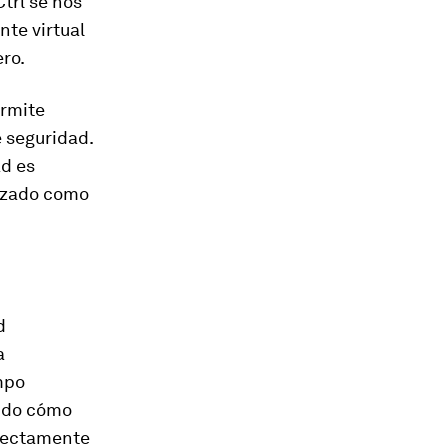
trl se nos
nte virtual
ero.
ermite
e seguridad.
ad es
lizado como
d
a
mpo
ando cómo
irectamente