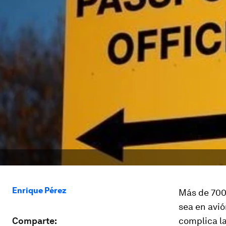
Enrique Pérez
Más de 700
sea en avió
Comparte:
complica la