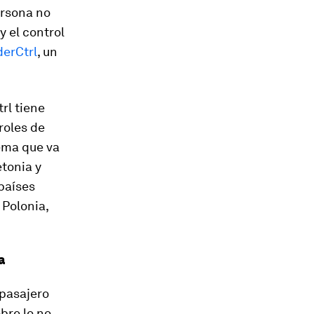
ersona no
y el control
derCtrl
, un
rl tiene
roles de
tema que va
etonia y
países
 Polonia,
a
 pasajero
bre lo no