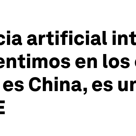
ia artificial i
entimos en los
 es China, es u
E