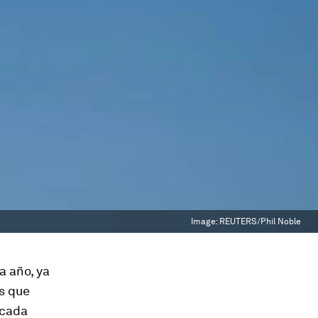
Image:
REUTERS/Phil Noble
a año, ya
os que
 cada