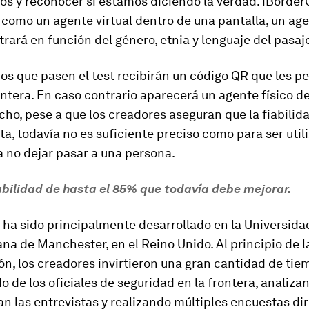
s y reconocer si estamos diciendo la verdad. iBorderC
como un agente virtual dentro de una pantalla, un age
rará en función del género, etnia y lenguaje del pasaj
os que pasen el test recibirán un código QR que les p
ontera. En caso contrario aparecerá un agente físico d
cho, pese a que los creadores aseguran que la fiabilid
ta, todavía no es suficiente preciso como para ser uti
 no dejar pasar a una persona.
abilidad de hasta el 85% que todavía debe mejorar.
 ha sido principalmente desarrollado en la Universida
na de Manchester, en el Reino Unido. Al principio de l
ón, los creadores invirtieron una gran cantidad de tie
 de los oficiales de seguridad en la frontera, analiz
an las entrevistas y realizando múltiples encuestas d