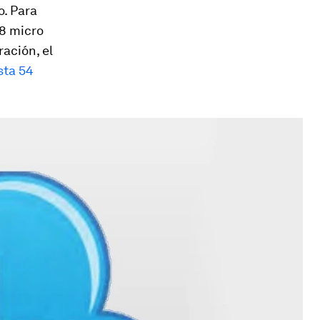
o. Para
38 micro
ación, el
sta 54