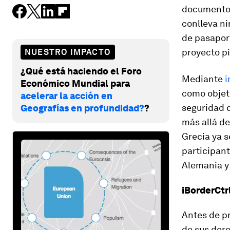
documento 
conlleva ni
de pasapor
proyecto pi
NUESTRO IMPACTO
¿Qué está haciendo el Foro
Mediante
i
Económico Mundial para
como objeti
acelerar la acción en
seguridad d
Geografías en profundidad?
?
más allá de
Grecia ya s
participan
Alemania y
iBorderCtrl
Antes de pr
de sus dere