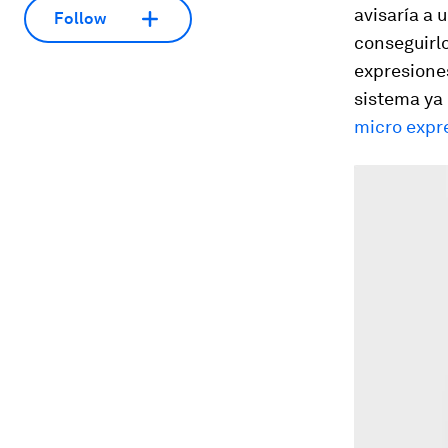
avisaría a 
Follow
conseguirlo
expresiones
sistema ya
micro expr