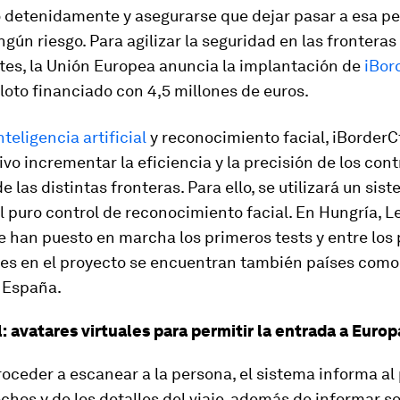
detenidamente y asegurarse que dejar pasar a esa p
ngún riesgo. Para agilizar la seguridad en las fronteras 
tes, la Unión Europea anuncia la implantación de
iBor
loto financiado con 4,5 millones de euros.
nteligencia artificial
y reconocimiento facial, iBorderCt
vo incrementar la eficiencia y la precisión de los cont
e las distintas fronteras. Para ello, se utilizará un sis
l puro control de reconocimiento facial. En Hungría, L
e han puesto en marcha los primeros tests y entre los 
tes en el proyecto se encuentran también países como
 España.
: avatares virtuales para permitir la entrada a Europ
oceder a escanear a la persona, el sistema informa al
chos y de los detalles del viaje, además de informar so