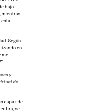
de bajo
, mientras
 esta
dad. Según
alizando en
 y me
".
ones y
irtual de
as capaz de
entira, se