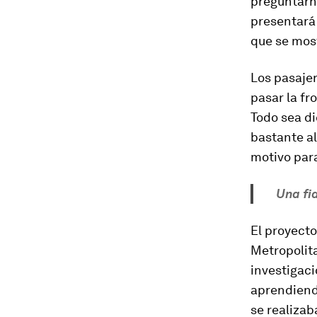
preguntarno
presentará 
que se most
Los pasajer
pasar la fr
Todo sea di
bastante al
motivo para
Una fi
El proyecto
Metropolita
investigaci
aprendiendo
se realizab