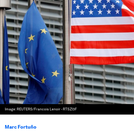
Image:
REUTERS/Francois Lenoir - RTSZI3F
Marc Fortuño