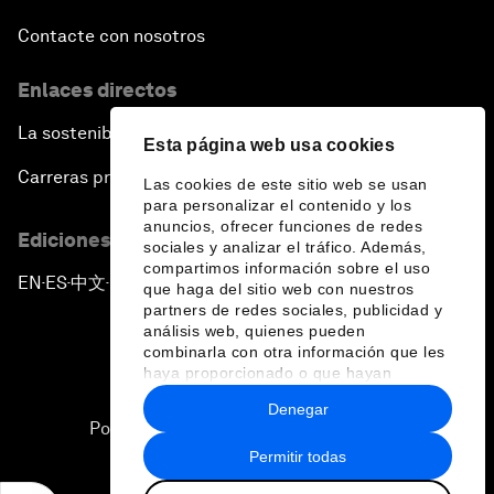
Contacte con nosotros
Enlaces directos
La sostenibilidad en el Foro
Esta página web usa cookies
Carreras profesionales
Las cookies de este sitio web se usan
para personalizar el contenido y los
anuncios, ofrecer funciones de redes
Ediciones en otros idiomas
sociales y analizar el tráfico. Además,
compartimos información sobre el uso
EN
ES
中文
日本語
▪
▪
▪
que haga del sitio web con nuestros
partners de redes sociales, publicidad y
análisis web, quienes pueden
combinarla con otra información que les
haya proporcionado o que hayan
recopilado a partir del uso que haya
Denegar
hecho de sus servicios.
Política de privacidad y normas de uso
Permitir todas
Sitemap