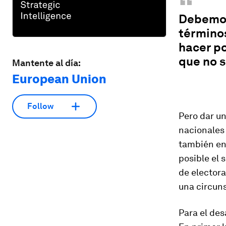
“
Debemos
términos
hacer po
que no s
Mantente al día:
European Union
Follow
Pero dar u
nacionales 
también en 
posible el
de electora
una circuns
Para el des