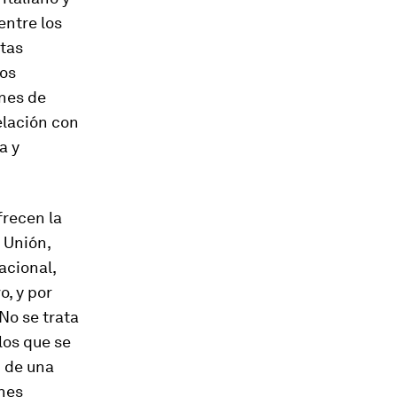
entre los
stas
cos
ones de
elación con
a y
frecen la
 Unión,
acional,
, y por
No se trata
los que se
d de una
ones