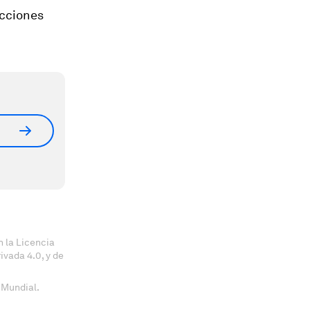
icciones
 la Licencia
vada 4.0, y de
 Mundial.