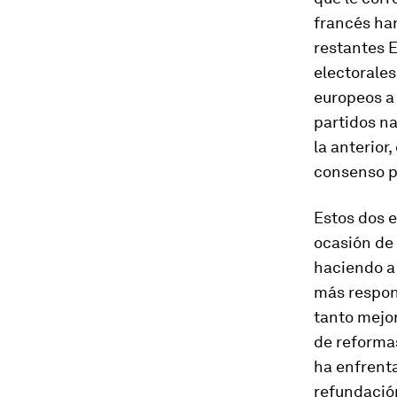
francés han
restantes 
electorales
europeos a
partidos na
la anterior,
consenso pa
Estos dos e
ocasión de
haciendo a 
más respons
tanto mejo
de reformas
ha enfrenta
refundación