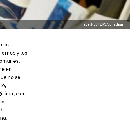
Image:
REUTERS/Jonathan
brio
iernos y los
 comunes.
ne en
que no se
lo,
ítima, o en
os
 de
na.