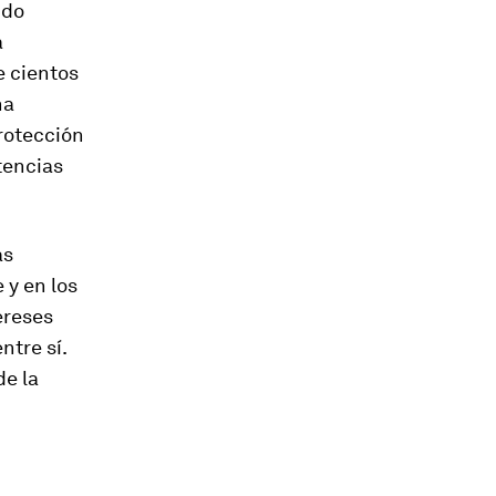
ido
a
e cientos
na
protección
tencias
as
 y en los
ereses
ntre sí.
de la