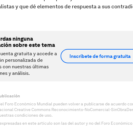
listas y que dé elementos de respuesta a sus contrad
erdas ninguna
ación sobre este tema
uenta gratuita y accede a
Inscríbete de forma gratuita
ón personalizada de
s con nuestras últimas
nes y análisis.
ublicación
del Foro Económico Mundial pueden volver a publicarse de acuerdo con
nacional Creative Commons Reconocimiento-NoComercial-SinObraDeri
uestras condiciones de uso.
expresadas en este artículo son las del autor y no del Foro Económico