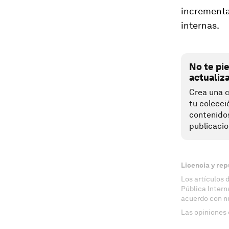
incrementa
internas.
No te pi
actualiz
Crea una c
tu colecci
contenido
publicacio
Licencia y rep
Los artículos 
Pública Inter
acuerdo con n
Las opiniones 