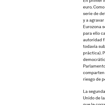
En primer l
euro. Como
serie de de
y a agravar
Eurozona se
para ello c
autoridad f
todavía sub
práctica). 
democrátic
Parlamento
comparten 
riesgo de p
La segunda 
Unido de la
que le corr