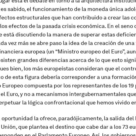
ugar está el debate en torno a la arquitectura instituci
 es sabido, el funcionamiento de la moneda única ado
fectos estructurales que han contribuido a crear las 
 los efectos de la pasada crisis económica. En el seno 
 está discutiendo la manera de superar estas deficien
ada vez más se abre paso la idea de la creación de un
inanciera europea (un “Ministro europeo del Euro”, au
sisten grandes diferencias acerca de lo que esto signi
Pues bien, los más europeístas consideran que el contr
o de esta figura debería corresponder a una formació
 Europeo compuesta por los representantes de los 19 
el Euro, y no a mecanismos intergubernamentales que
erpetuar la lógica confrontacional que hemos vivido e
oportunidad la ofrece, paradójicamente, la salida del
 Unión, que plantea el destino que cabe dar a los 73 
esponden en el Parlamento Europeo. Así, los gobiernos 