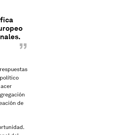
fica
europeo
nales.
”
 respuestas
político
hacer
agregación
reación de
ortunidad.