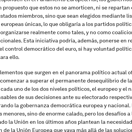
 propuesto que estos no se amorticen, ni se repartan 
Estados miembros, sino que sean elegidos mediante li
 europeas únicas, lo que obligaría a los partidos políti
 organizarse realmente como tales, y no como coalici
cionales. Esta iniciativa podría, además, ponerse en r
 el control democrático del euro, si hay voluntad polític
ra ello.
lementos que surgen en el panorama político actual o
 comenzar a superar el permanente desequilibrio de la
cada uno de los dos niveles políticos, el europeo y el n
ables de sus decisiones ante su electorado respectivo
rando la gobernanza democrática europea y nacional. 
 menores, sino de enorme calado, pero los desafíos a 
do la Unión en los últimos años plantean la necesida
 de la Unión Europea que vaya más allá de las soluci