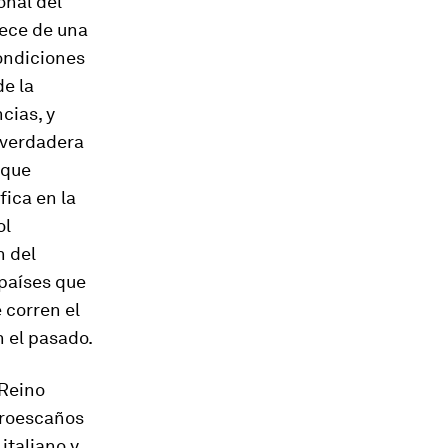
onal del
lece de una
condiciones
de la
cias, y
a verdadera
nque
fica en la
ol
n del
países que
 corren el
n el pasado.
 Reino
euroescaños
italiano y