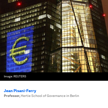
Image:
REUTERS
Jean Pisani-Ferry
Professor
,
Hertie School of Governance in Berlin