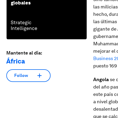
globales
las milicia
hecho, dura
las últimas
gigante de 
gubernamen
Muhammadu 
mejorar el 
Mantente al día:
Business 2
África
puesto 169 
Follow
Angola
se 
del año pas
este país c
a nivel glob
desalentado
que se calc