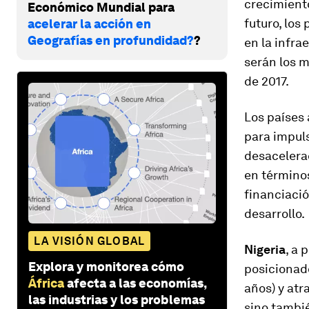
crecimiento
Económico Mundial para
futuro, los
acelerar la acción en
Geografías en profundidad?
?
en la infra
serán los m
de 2017.
Los países
para impuls
desacelera
en término
financiació
desarrollo.
LA VISIÓN GLOBAL
Nigeria
, a 
Explora y monitorea cómo
posicionad
África
afecta a las economías,
años) y atr
las industrias y los problemas
sino tambi