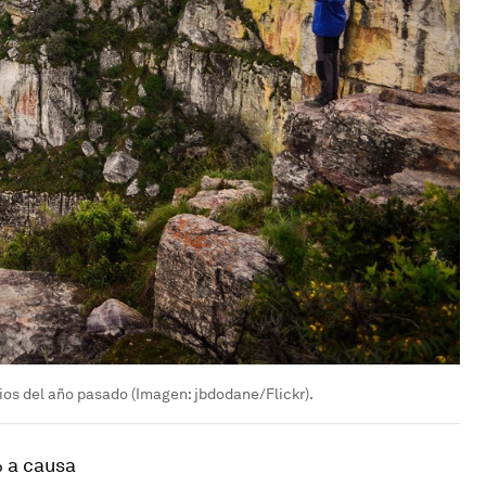
pios del año pasado (Imagen: jbdodane/Flickr).
% a causa