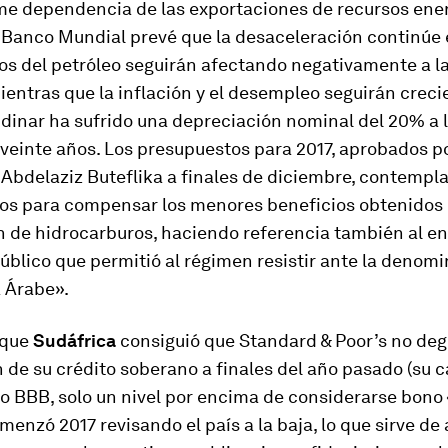
me dependencia de las exportaciones de recursos ener
 Banco Mundial prevé que la desaceleración continúe e
os del petróleo seguirán afectando negativamente a l
ientras que la inflación y el desempleo seguirán creci
dinar ha sufrido una depreciación nominal del 20% a l
 veinte años. Los presupuestos para 2017, aprobados po
Abdelaziz Buteflika a finales de diciembre, contempl
os para compensar los menores beneficios obtenidos 
n de hidrocarburos, haciendo referencia también al e
úblico que permitió al régimen resistir ante la denom
 Árabe».
 que
Sudáfrica
consiguió que Standard & Poor’s no deg
n de su crédito soberano a finales del año pasado (su c
o BBB, solo un nivel por encima de considerarse bono 
enzó 2017 revisando el país a la baja, lo que sirve de 