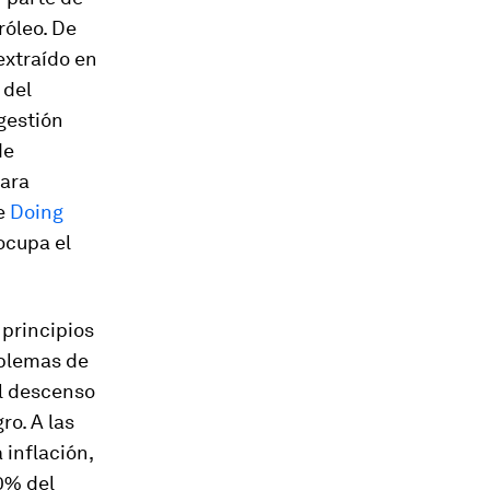
róleo. De
extraído en
 del
gestión
de
ara
me
Doing
ocupa el
 principios
oblemas de
el descenso
ro. A las
 inflación,
20% del