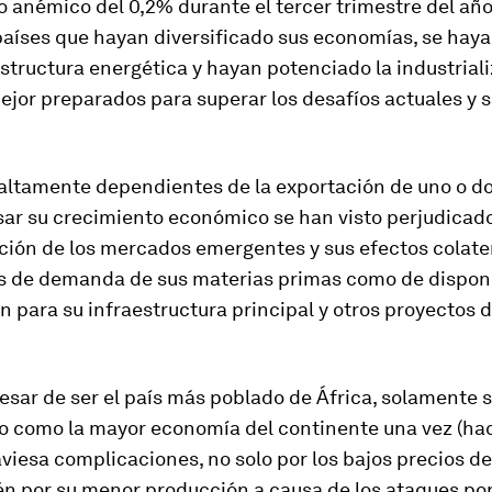
 anémico del 0,2% durante el tercer trimestre del año.
 países que hayan diversificado sus economías, se hay
estructura energética y hayan potenciado la industrial
ejor preparados para superar los desafíos actuales y sa
 altamente dependientes de la exportación de uno o d
ar su crecimiento económico se han visto perjudicado
ción de los mercados emergentes y sus efectos colater
s de demanda de sus materias primas como de disponi
n para su infraestructura principal y otros proyectos 
pesar de ser el país más poblado de África, solamente 
o como la mayor economía del continente una vez (hac
aviesa complicaciones, no solo por los bajos precios de
én por su menor producción a causa de los ataques por