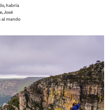
do, habría
e, José
s al mando