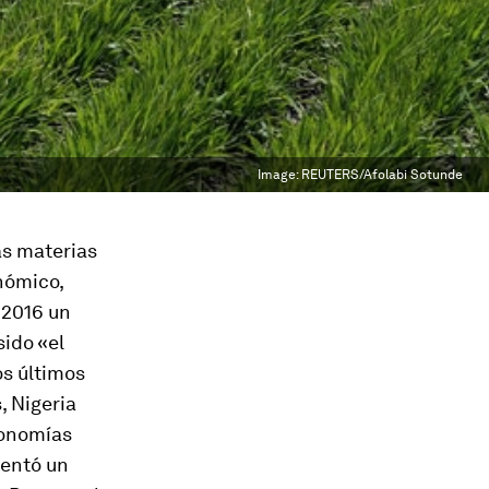
Image:
REUTERS/Afolabi Sotunde
as materias
nómico,
e
2016 un
sido «el
os últimos
, Nigeria
conomías
mentó un