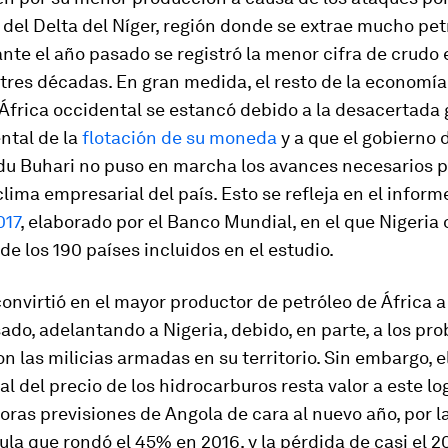
s del Delta del Níger, región donde se extrae mucho pet
nte el año pasado se registró la menor cifra de crudo 
 tres décadas. En gran medida, el resto de la economía
África occidental se estancó debido a la desacertada 
tal de la
flotación de su moneda
y a que el gobierno 
Buhari no puso en marcha los avances necesarios p
clima empresarial del país. Esto se refleja en el infor
017
,
elaborado por el Banco Mundial, en el que Nigeria 
de los 190 países incluidos en el estudio.
convirtió en el mayor productor de petróleo de África a
ado, adelantando a Nigeria, debido, en parte, a los pr
on las milicias armadas en su territorio. Sin embargo, 
al del precio de los hidrocarburos resta valor a este log
ras previsiones de Angola de cara al nuevo año, por la
ula que rondó el 45% en 2016, y la pérdida de casi el 