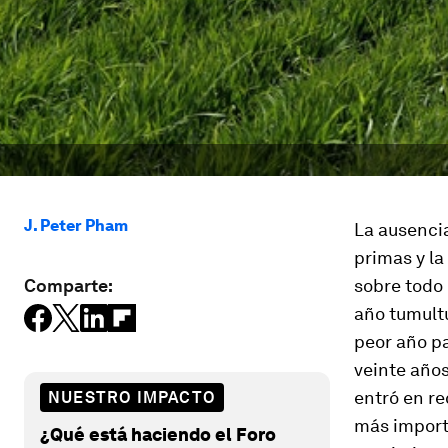
J. Peter Pham
La ausencia
primas y l
Comparte:
sobre todo
año tumult
peor año pa
veinte año
entró en r
NUESTRO IMPACTO
más import
¿Qué está haciendo el Foro