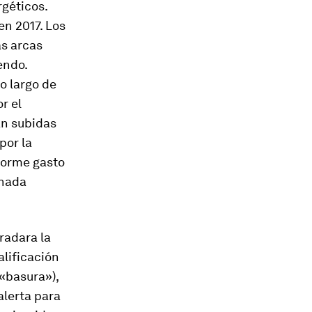
géticos.
n 2017. Los
as arcas
endo.
o largo de
r el
an subidas
por la
norme gasto
inada
radara la
alificación
«basura»),
alerta para