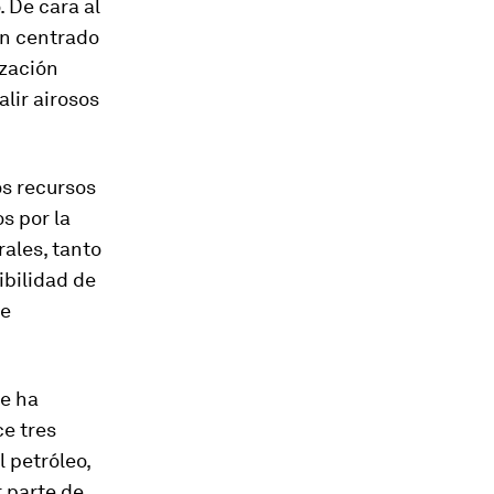
 De cara al
an centrado
ización
lir airosos
os recursos
s por la
ales, tanto
bilidad de
de
se ha
e tres
l petróleo,
 parte de