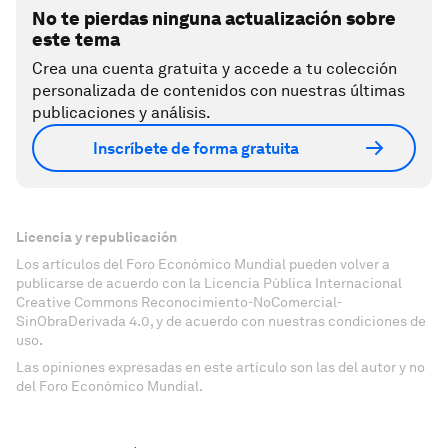
No te pierdas ninguna actualización sobre
este tema
Crea una cuenta gratuita y accede a tu colección
personalizada de contenidos con nuestras últimas
publicaciones y análisis.
Inscríbete de forma gratuita
Licencia y republicación
Los artículos del Foro Económico Mundial pueden volver a
publicarse de acuerdo con la Licencia Pública Internacional
Creative Commons Reconocimiento-NoComercial-
SinObraDerivada 4.0, y de acuerdo con nuestras condiciones de
uso.
Las opiniones expresadas en este artículo son las del autor y no
del Foro Económico Mundial.