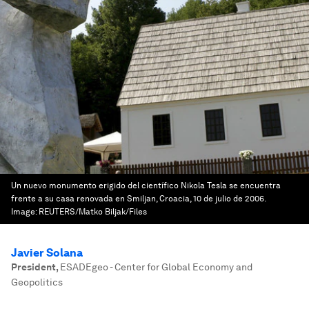
Un nuevo monumento erigido del científico Nikola Tesla se encuentra
frente a su casa renovada en Smiljan, Croacia, 10 de julio de 2006.
Image:
REUTERS/Matko Biljak/Files
Javier Solana
President
,
ESADEgeo - Center for Global Economy and
Geopolitics