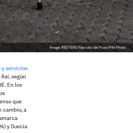
Image:
REUTERS/Marcelo del Pozo/File Photo
 y servicios
 Así, según
UE. En los
os
censo que
n cambio, a
namarca
%) y Suecia