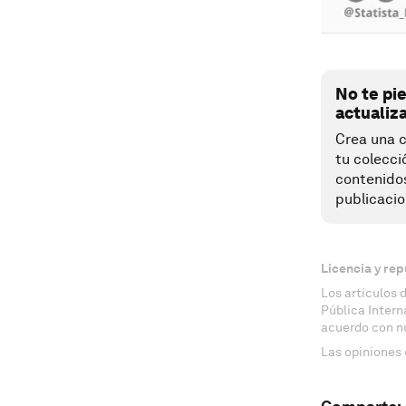
No te pi
actualiz
Crea una c
tu colecci
contenido
publicacio
Licencia y rep
Los artículos 
Pública Inter
acuerdo con n
Las opiniones 