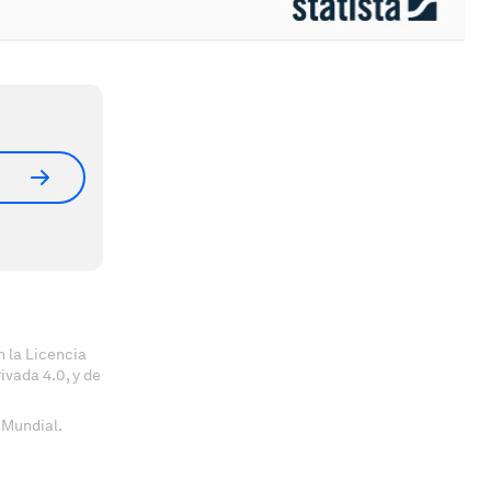
 la Licencia
vada 4.0, y de
 Mundial.