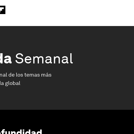
da
Semanal
nal de los temas más
a global
ofundidad