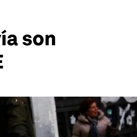
ía son
E