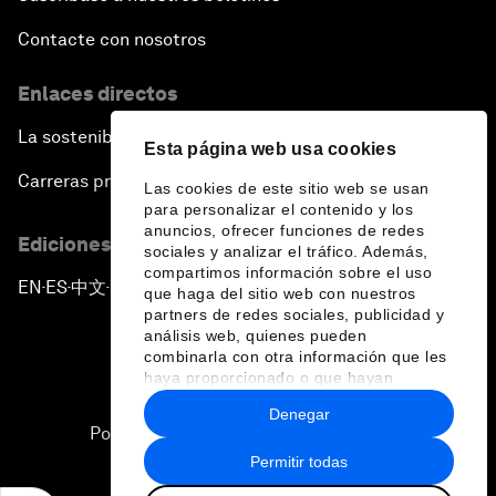
Contacte con nosotros
Enlaces directos
La sostenibilidad en el Foro
Esta página web usa cookies
Carreras profesionales
Las cookies de este sitio web se usan
para personalizar el contenido y los
anuncios, ofrecer funciones de redes
Ediciones en otros idiomas
sociales y analizar el tráfico. Además,
compartimos información sobre el uso
EN
ES
中文
日本語
▪
▪
▪
que haga del sitio web con nuestros
partners de redes sociales, publicidad y
análisis web, quienes pueden
combinarla con otra información que les
haya proporcionado o que hayan
recopilado a partir del uso que haya
Denegar
hecho de sus servicios.
Política de privacidad y normas de uso
Permitir todas
Sitemap