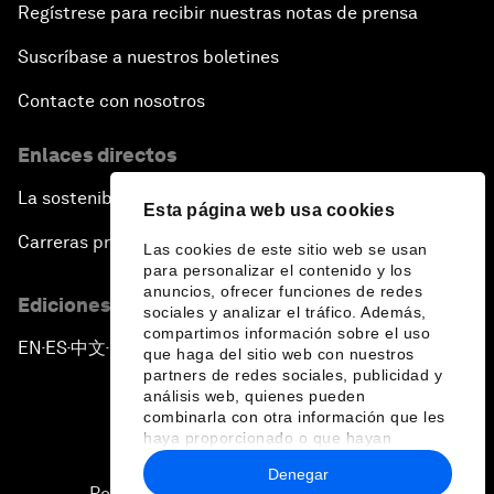
Regístrese para recibir nuestras notas de prensa
Suscríbase a nuestros boletines
Contacte con nosotros
Enlaces directos
La sostenibilidad en el Foro
Esta página web usa cookies
Carreras profesionales
Las cookies de este sitio web se usan
para personalizar el contenido y los
anuncios, ofrecer funciones de redes
Ediciones en otros idiomas
sociales y analizar el tráfico. Además,
compartimos información sobre el uso
EN
ES
中文
日本語
▪
▪
▪
que haga del sitio web con nuestros
partners de redes sociales, publicidad y
análisis web, quienes pueden
combinarla con otra información que les
haya proporcionado o que hayan
recopilado a partir del uso que haya
Denegar
hecho de sus servicios.
Política de privacidad y normas de uso