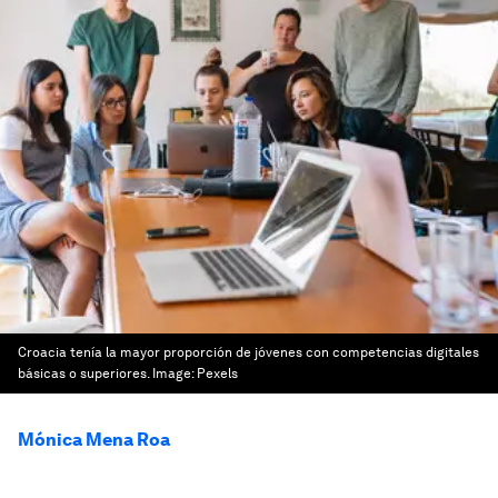
Croacia tenía la mayor proporción de jóvenes con competencias digitales
básicas o superiores.
Image:
Pexels
Mónica Mena Roa