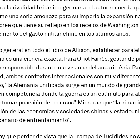
 a la rivalidad británico-germana, el autor recuerda 
omo una seria amenaza para su imperio la expansión n
cree que tiene su reflejo en los recelos de Washington 
emento del gasto militar chino en los últimos años.
o general en todo el libro de Allison, establecer parale
no es una ciencia exacta. Para Oriol Farrés, gestor de 
y responsable durante nueve años del anuario Asia-Pac
ad, ambos contextos internacionales son muy diferent
to, “la Alemania unificada surge en un mundo de grand
en competencia donde la guerra es un estímulo para ab
tomar posesión de recursos”. Mientras que “la situaci
ción de las economías y sociedades chinas y estadoun
cenario de enfrentamiento”.
y que perder de vista que la
Trampa de Tucídides
no s