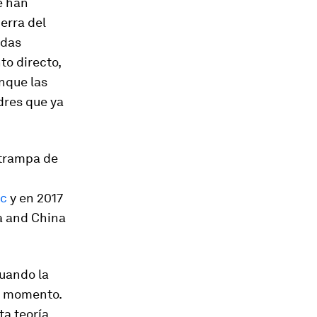
e han
erra del
ndas
o directo,
nque las
dres que ya
“trampa de
ic
y en 2017
a and China
cuando la
l momento.
ta teoría,