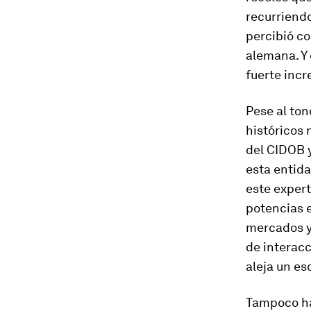
recurriendo
percibió c
alemana. Y 
fuerte incr
Pese al ton
históricos 
del CIDOB 
esta entid
este exper
potencias 
mercados y 
de interac
aleja un es
Tampoco ha