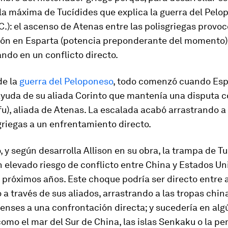
la máxima de Tucídides que explica la guerra del Pel
C.): el ascenso de Atenas entre las
polis
griegas provoc
ón en Esparta (potencia preponderante del momento)
do en un conflicto directo.
de la
guerra del Peloponeso
, todo comenzó cuando Esp
ayuda de su aliada Corinto que mantenía una disputa c
fu), aliada de Atenas. La escalada acabó arrastrando a
riegas a un enfrentamiento directo.
o, y según desarrolla Allison en su obra, la
trampa de Tu
n elevado riesgo de conflicto entre China y Estados Un
s próximos años. Este choque podría ser directo entre
 a través de sus aliados, arrastrando a las tropas chin
enses a una confrontación directa; y sucedería en alg
omo el mar del Sur de China, las islas Senkaku o la pe