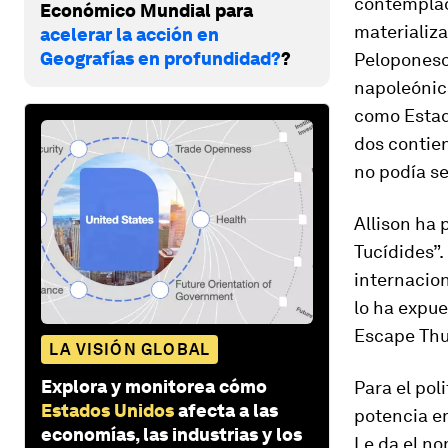
contemplad
Económico Mundial para
materializa
acelerar la acción en
Geografías en profundidad?
?
Peloponeso
napoleónic
como Estado
dos contie
no podía se
Allison ha 
Tucídides”
internacio
lo ha expue
Escape Thu
LA VISIÓN GLOBAL
Explora y monitorea cómo
Para el pol
Estados Unidos
afecta a las
potencia e
economías, las industrias y los
Le da el no