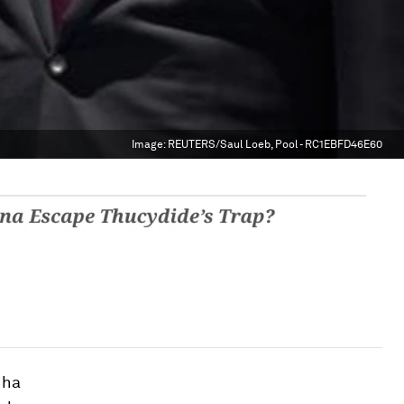
Image:
REUTERS/Saul Loeb, Pool - RC1EBFD46E60
 ha