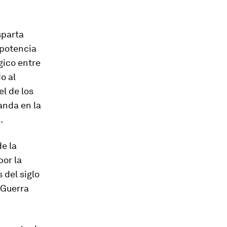
sparta
 potencia
gico entre
o al
l de los
anda en la
.
de la
por la
 del siglo
 Guerra