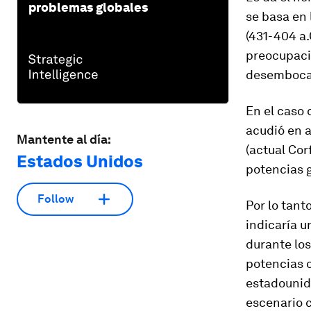
problemas globales
se basa en 
(431-404 a.
preocupaci
desembocan
En el caso 
acudió en 
Mantente al día:
(actual Cor
Estados Unidos
potencias g
Follow
Por lo tant
indicaría u
durante lo
potencias o
estadounid
escenario c