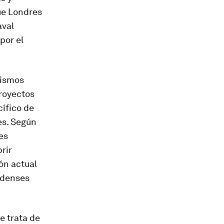
que Londres
aval
por el
lismos
proyectos
ífico de
es. Según
es
rir
ón actual
idenses
e trata de