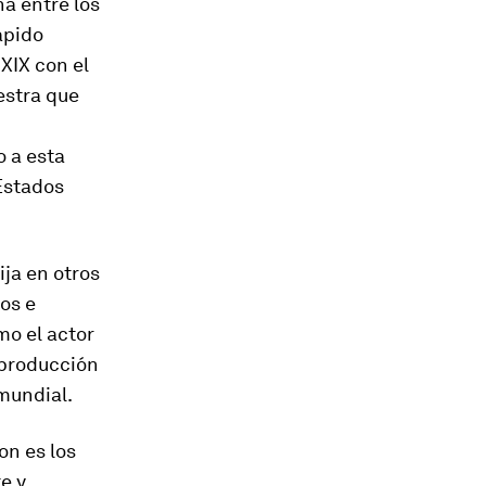
na entre los
ápido
XIX con el
stra que
o a esta
 Estados
ija en otros
os e
mo el actor
 producción
 mundial.
on es los
e y