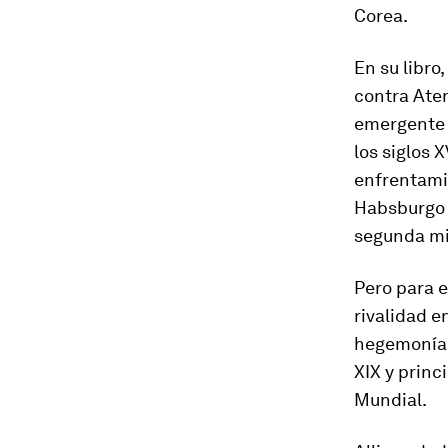
Corea.
En su libro
contra Aten
emergente 
los siglos 
enfrentamie
Habsburgo e
segunda mit
Pero para e
rivalidad e
hegemonía 
XIX y prin
Mundial.