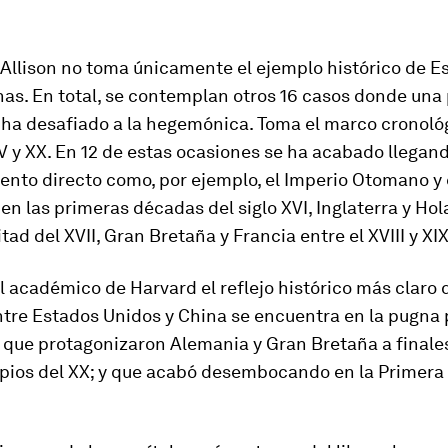
, Allison no toma únicamente el ejemplo histórico de E
as. En total, se contemplan otros 16 casos donde una
ha desafiado a la hegemónica. Toma el marco cronoló
XV y XX. En 12 de estas ocasiones se ha acabado llegand
nto directo como, por ejemplo, el Imperio Otomano y e
n las primeras décadas del siglo XVI, Inglaterra y Hol
ad del XVII, Gran Bretaña y Francia entre el XVIII y XIX
l académico de Harvard el reflejo histórico más claro 
ntre Estados Unidos y China se encuentra en la pugna 
que protagonizaron Alemania y Gran Bretaña a finales
cipios del XX; y que acabó desembocando en la Primera