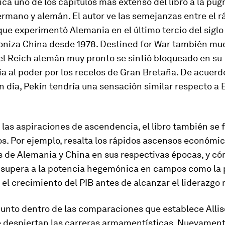
ica uno de los capítulos más extenso del libro a la pug
rmano y alemán. El autor ve las semejanzas entre el r
que experimentó Alemania en el último tercio del siglo 
oniza China desde 1978.
Destined for War
también mue
 el Reich alemán muy pronto se sintió bloqueado en su
 al poder por los recelos de Gran Bretaña. De acuerd
en día, Pekín tendría una sensación similar respecto a
 las aspiraciones de ascendencia, el libro también se f
s. Por ejemplo, resalta los rápidos ascensos económic
s de Alemania y China en sus respectivas épocas, y có
supera a la potencia hegemónica en campos como la
o el crecimiento del PIB antes de alcanzar el liderazgo
unto dentro de las comparaciones que establece Allis
e despiertan las carreras armamentísticas. Nuevament