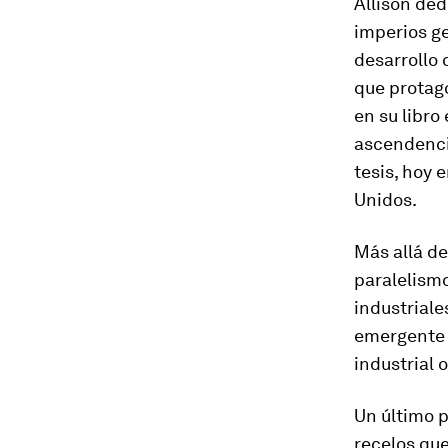
Allison ded
imperios ge
desarrollo 
que protag
en su libro
ascendencia
tesis, hoy 
Unidos.
Más allá de
paralelismo
industriale
emergente 
industrial 
Un último p
recelos qu