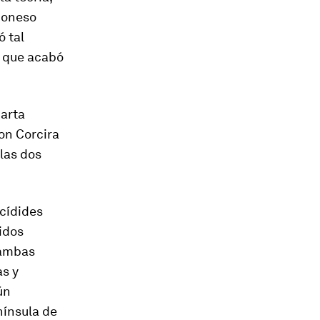
oponeso
ó tal
 que acabó
arta
on Corcira
 las dos
cídides
idos
 ambas
as y
ún
nínsula de