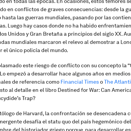
o en todas las épocas. En ocasiones, estos temores s
do en conflictos de graves consecuencias: desde la gu
 hasta las guerras mundiales, pasando por las contie
as. Luego hay casos donde no ha habido enfrentamient
s Unidos y Gran Bretaña a principios del siglo XX. Au
ndas mundiales marcaron el relevo al demostrar a Lon
r el único policía del mundo.
plasmado este riesgo de conflicto con su concepto la 
. Lo empezó a desarrollar hace algunos años en medios
nales de referencia como
Financial Times
o
The Atlant
sto al detalle en el libro
Destined for War: Can Americ
cydide’s Trap?
itólogo de Harvard, la confrontación se desencadena 
mergente desafía el
statu quo
del país hegemónico de
mbre del historiador griego porque, para desarrollar es