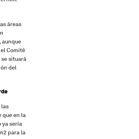
ras áreas
en
, aunque
 el Comité
 se situará
ión del
rde
 las
 que en la
 ya sería
m2 para la