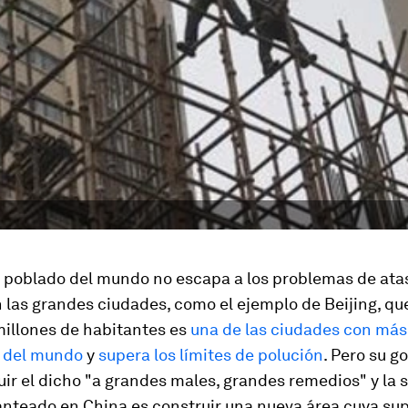
s poblado del mundo no escapa a los problemas de ata
 las grandes ciudades, como el ejemplo de Beijing, qu
millones de habitantes es
una de las ciudades con más
 del mundo
y
supera los límites de polución
. Pero su g
ir el dicho "a grandes males, grandes remedios" y la 
nteado en China es construir una nueva área cuya sup