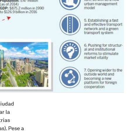
ciudad
ar la
trias
s). Pese a