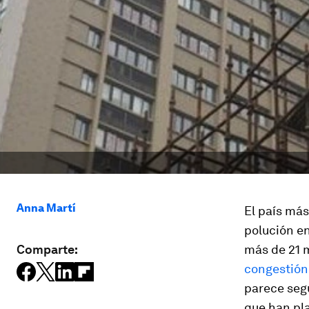
Anna Martí
El país má
polución en
Comparte:
más de 21 
congestión
parece segu
que han pla