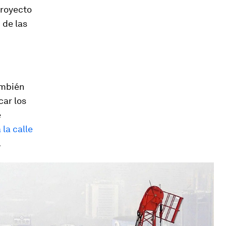
proyecto
 de las
también
car los
e
 la calle
.