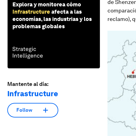
de Shenzen
Explora y monitorea cómo
comparació
Infrastructure
afecta a las
economías, las industrias y los
reclamo), q
problemas globales
Mantente al día:
Infrastructure
Follow