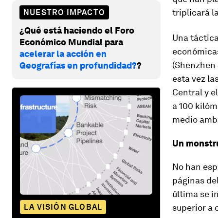
triplicará 
NUESTRO IMPACTO
¿Qué está haciendo el Foro
Una táctic
Económico Mundial para
económicas
acelerar la acción en
(Shenzhen 
Geografías en profundidad?
?
esta vez l
Central y e
a 100 kilóm
medio ambi
Un monstru
No han espe
páginas del
última se i
LA VISIÓN GLOBAL
superior a 