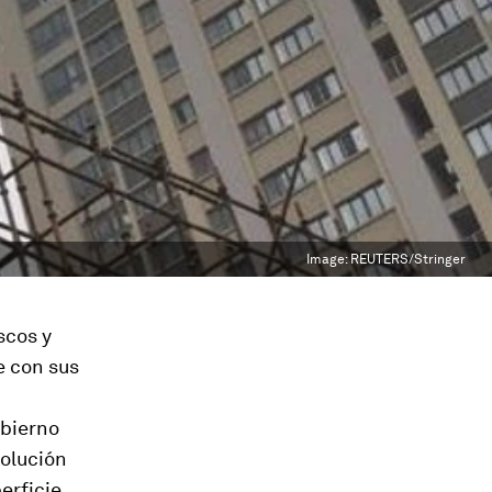
Image:
REUTERS/Stringer
scos y
e con sus
obierno
solución
erficie