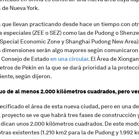
la de Nueva York.
a que llevan practicando desde hace un tiempo con ot
 especiales (ZEE o SEZ) como las de Pudong o Shenz
Special Economic Zone y Shanghai Pudong New Area)
as dimensiones serán algo mayores según comunicaron
l Consejo de Estado
en una circular
. El Área de Xiongan
etros de Pekín en la que se dará prioridad a la protecc
ente, según dijeron.
o de al menos 2.000 kilómetros cuadrados, pero ve
cificado el área de esta nueva ciudad, pero en una de
 proyecto se ve que habrá tres fases de construcción y
ndican unos 2.000 kilómetros cuadrados. De este modo
otras existentes (1.210 km2 para la de Pudong y 1.992 k