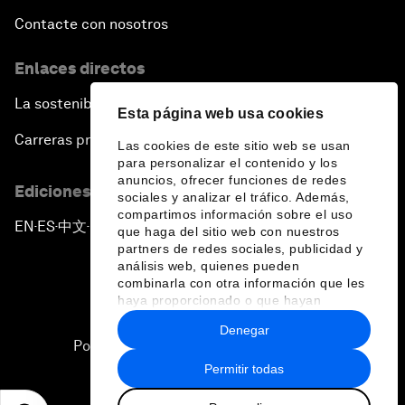
Contacte con nosotros
Enlaces directos
La sostenibilidad en el Foro
Esta página web usa cookies
Carreras profesionales
Las cookies de este sitio web se usan
para personalizar el contenido y los
anuncios, ofrecer funciones de redes
Ediciones en otros idiomas
sociales y analizar el tráfico. Además,
compartimos información sobre el uso
EN
ES
中文
日本語
▪
▪
▪
que haga del sitio web con nuestros
partners de redes sociales, publicidad y
análisis web, quienes pueden
combinarla con otra información que les
haya proporcionado o que hayan
recopilado a partir del uso que haya
Denegar
hecho de sus servicios.
Política de privacidad y normas de uso
Permitir todas
Sitemap