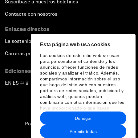
Suscríbase a nuestros boletines
Contacte con nosotros
Enlaces directos
La sostenibilidad en el Foro
Esta página web usa cookies
Carreras profesionales
Las cookies de este sitio web se usan
para personalizar el contenido y los
anuncios, ofrecer funciones de redes
Ediciones en otros idiomas
sociales y analizar el tráfico. Además,
compartimos información sobre el uso
EN
ES
中文
日本語
▪
▪
▪
que haga del sitio web con nuestros
partners de redes sociales, publicidad y
análisis web, quienes pueden
combinarla con otra información que les
haya proporcionado o que hayan
recopilado a partir del uso que haya
Denegar
hecho de sus servicios.
Política de privacidad y normas de uso
Permitir todas
Sitemap