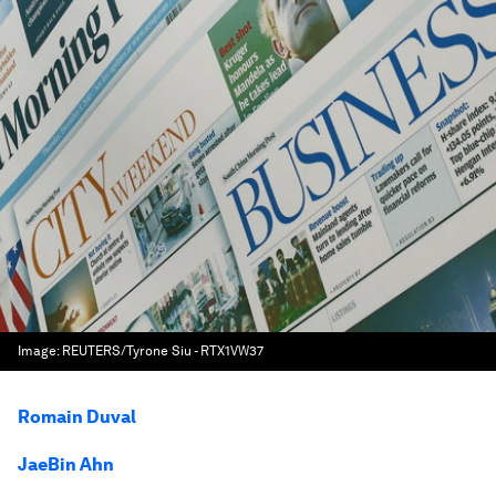
Image:
REUTERS/Tyrone Siu - RTX1VW37
Romain Duval
JaeBin Ahn