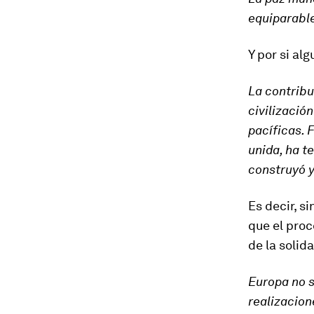
equiparable
Y por si al
La contribu
civilizació
pacíficas. 
unida, ha t
construyó y
Es decir, s
que el proc
de la solid
Europa no s
realizacion