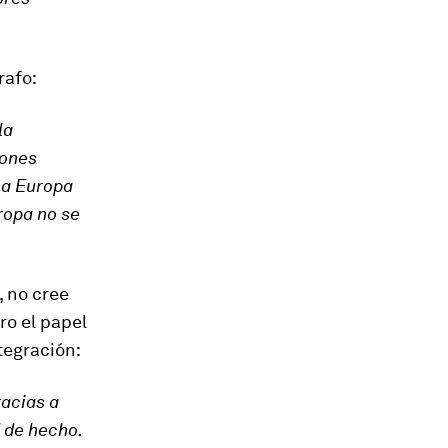
rafo:
la
iones
na Europa
ropa no se
, no cree
ro el papel
ntegración:
racias a
 de hecho.