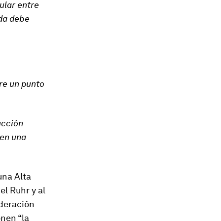
ular entre
ida debe
re un punto
ucción
 en una
una Alta
el Ruhr y al
ederación
nen “la