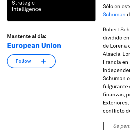
Sólo en est
Schuman
d
Robert Sch
Mantente al día:
dividido en
European Union
de Lorena 
Alsacia-Lor
Follow
Francia en
independen
Schuman obt
fulgurante 
finanzas, p
Exteriores,
conflicto d
Se pen