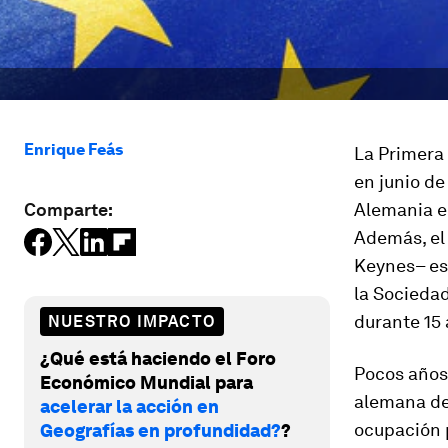
Enrique Feás
La Primera 
en junio de
Comparte:
Alemania en
Además, el 
Keynes– est
la Socieda
durante 15 
NUESTRO IMPACTO
¿Qué está haciendo el Foro
Pocos años
Económico Mundial para
alemana de
acelerar la acción en
ocupación p
Geografías en profundidad?
?