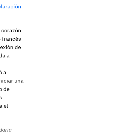
laración
l corazón
o francés
nexión de
da a
ó a
niciar una
o de
s
a el
daría