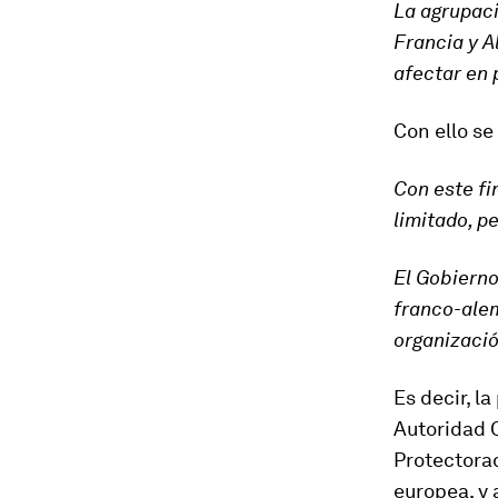
La agrupaci
Francia y A
afectar en 
Con ello se
Con este fi
limitado, p
El Gobierno
franco-alem
organizació
Es decir, l
Autoridad C
Protectorad
europea, y 