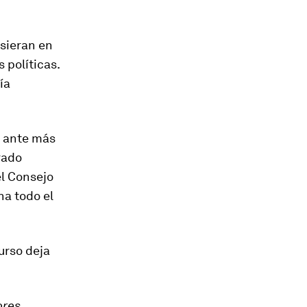
usieran en
 políticas.
ía
y ante más
rado
el Consejo
ha todo el
urso deja
ores