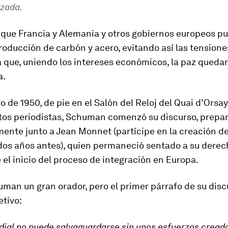
izada.
 que Francia y Alemania y otros gobiernos europeos p
oducción de carbón y acero, evitando así las tensiones
 que, uniendo los intereses económicos, la paz quedar
a.
o de 1950, de pie en el Salón del Reloj del Quai d’Orsa
tos periodistas, Schuman comenzó su discurso, prepa
ente junto a Jean Monnet (partícipe en la creación d
dos años antes), quien permaneció sentado a su derec
 el inicio del proceso de integración en Europa.
man un gran orador, pero el primer párrafo de su disc
etivo:
ial no puede salvaguardarse sin unos esfuerzos cread