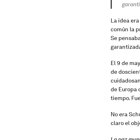
garant
La idea era
común la pr
Se pensaba
garantizad
El 9 de may
de doscien
cuidadosam
de Europa 
tiempo. Fue
No era Schu
claro el obj
La paz mund