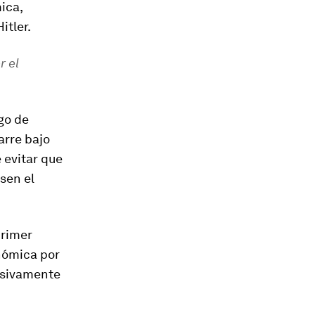
ica,
itler.
r el
go de
arre bajo
e evitar que
sen el
primer
nómica por
esivamente